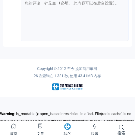
Copyright © 2012-至今
提加商用车网
26 次查询在 1.321 秒, 使用 43.41MB 内存
Warning
: is_readable(): open_basedir restriction in effect. File(redis-cache) is not
within the allowed path(s): (/www/ssdwww/wwwroot/www.cntplus.com/:/tmp/:/proc/)
in
/www/ssdwww/wwwroot/www.cntplus.com/wp-content/themes/mnews-
pro/Framework/Helpers/common.function.php
on line
237
搜索
首页
文章
快讯
我的