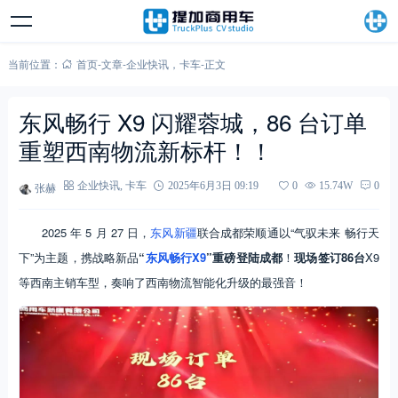
当前位置：
首页
-
文章
-
企业快讯
，
卡车
-
正文
东风畅行 X9 闪耀蓉城，86 台订单
重塑西南物流新标杆！！
张赫
企业快讯
,
卡车
2025年6月3日 09:19
0
15.74W
0
2025 年 5 月 27 日，
东风新疆
联合成都荣顺通以“气驭未来 畅行天
下”为主题，携战略新品
“
东风畅行X9
”重磅登陆成都
！
现场签订86台
X9
等西南主销车型，奏响了西南物流智能化升级的最强音！