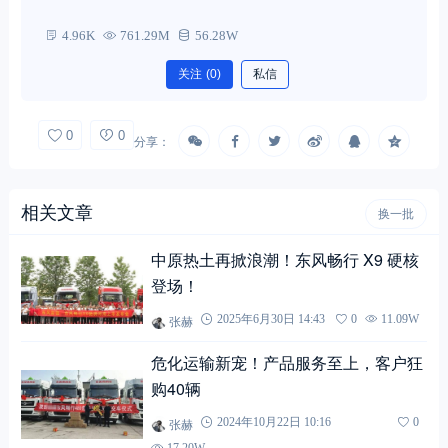
4.96K
761.29M
56.28W
关注
(0)
私信
0
0
分享：
相关文章
换一批
中原热土再掀浪潮！东风畅行 X9 硬核
登场！
张赫
2025年6月30日 14:43
0
11.09W
危化运输新宠！产品服务至上，客户狂
购40辆
张赫
2024年10月22日 10:16
0
17.20W