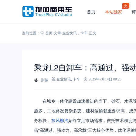
火
首页
本站独家
评
当前位置：
首页
-
文章
-
企业快讯
，
卡车
-
正文
乘龙L2自卸车：高通过、强
张赫
企业快讯
,
卡车
2025年7月14日 09:25
在城乡一体化建设加速推进的当下，砂石、水泥
施多，工地路况复杂多变，建材运输载重要求高，成为
务板块，
东风柳汽
始终立足市场需求，依托技术积淀
借“高通过、强动力、高承载”三大核心优势，优化运