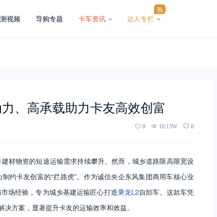
热
测视频
导购专题
卡车资讯
达人专栏
动力、高承载助力卡友高效创富
0
10.13W
0
等建材物资的短途运输需求持续攀升。然而，城乡道路限高限宽设
制约卡友创富的“拦路虎”。作为诚信央企东风集团商用车核心业
与市场经验，专为城乡基建运输匠心打造
乘龙L2
自卸车。这款车凭
输解决方案，显著提升卡友的运输效率和效益。