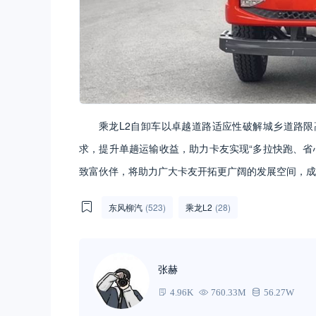
乘龙L2自卸车以卓越道路适应性破解城乡道路
求，提升单趟运输收益，助力卡友实现“多拉快跑、省
致富伙伴，将助力广大卡友开拓更广阔的发展空间，成
东风柳汽
(523)
乘龙L2
(28)
张赫
4.96K
760.33M
56.27W