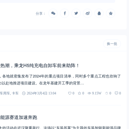
分享：
换一批
热潮，乘龙H5纯充电自卸车前来助阵！
，各地就密集发布了2024年的重点项目清单，同时多个重点工程也吹响了
力以赴地推进项目建设。在龙年基建开工季的背景…
车用车
,
卡车
2024年3月4日 13:04
0
0
9.15W
0
0
新能源赛道加速奔跑
盛大的活动在武汉隆重举行。这场以“东风答案”为主题的东风智能新能源品牌