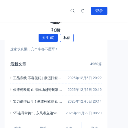
登录
张赫
关注
(0)
私信
这家伙真懒，几个字都不愿写！
最新文章
4960篇
正品底线 不容侵犯 | 康迈打假胜
2025年12月5日 20:22
诉，启动执行
依维柯欧霸·山海炸场越野玩家车
2025年12月5日 20:19
友会，这波操作堪称“王炸”！
实力赢得认可！依维柯欧霸·山海
2025年12月5日 20:14
荣获“年度四驱越野车”
“不走寻常路”，东风睿立达V8E
2025年11月29日 08:20
成为“最佳拍档”
关注
粉丝
喜欢
浏览