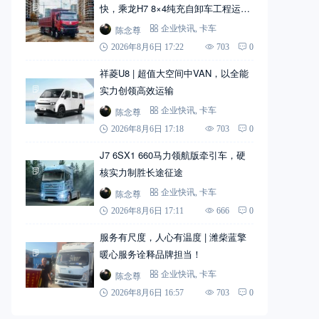
快，乘龙H7 8×4纯充自卸车工程运输
实力搭档
陈念尊
企业快讯
,
卡车
2026年8月6日 17:22
703
0
祥菱U8 | 超值大空间中VAN，以全能
实力创领高效运输
陈念尊
企业快讯
,
卡车
2026年8月6日 17:18
703
0
J7 6SX1 660马力领航版牵引车，硬
核实力制胜长途征途
陈念尊
企业快讯
,
卡车
2026年8月6日 17:11
666
0
服务有尺度，人心有温度 | 潍柴蓝擎
暖心服务诠释品牌担当！
陈念尊
企业快讯
,
卡车
2026年8月6日 16:57
703
0