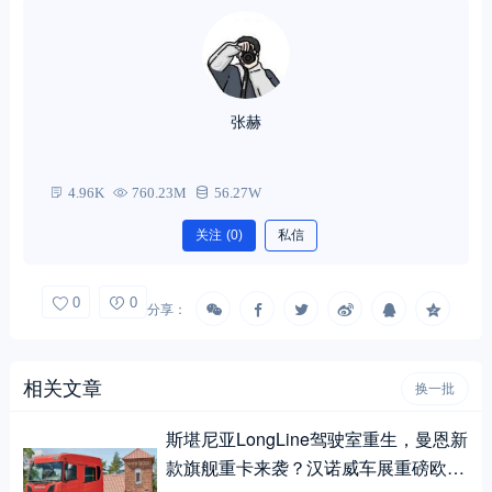
张赫
4.96K
760.23M
56.27W
关注
(0)
私信
0
0
分享：
相关文章
换一批
斯堪尼亚LongLine驾驶室重生，曼恩新
款旗舰重卡来袭？汉诺威车展重磅欧卡