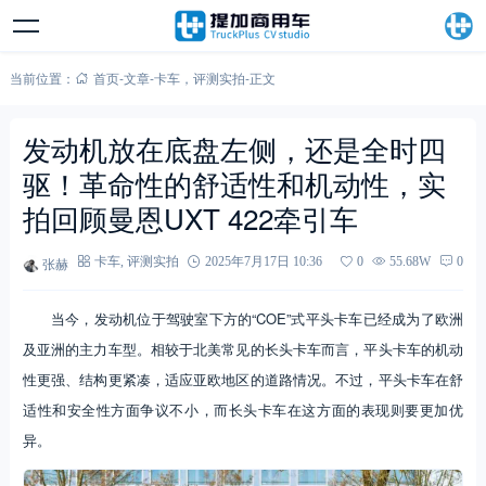
当前位置：
首页
-
文章
-
卡车
，
评测实拍
-
正文
发动机放在底盘左侧，还是全时四
驱！革命性的舒适性和机动性，实
拍回顾曼恩UXT 422牵引车
张赫
卡车
,
评测实拍
2025年7月17日 10:36
0
55.68W
0
当今，发动机位于驾驶室下方的“COE”式平头卡车已经成为了欧洲
及亚洲的主力车型。相较于北美常见的长头卡车而言，平头卡车的机动
性更强、结构更紧凑，适应亚欧地区的道路情况。不过，平头卡车在舒
适性和安全性方面争议不小，而长头卡车在这方面的表现则要更加优
异。