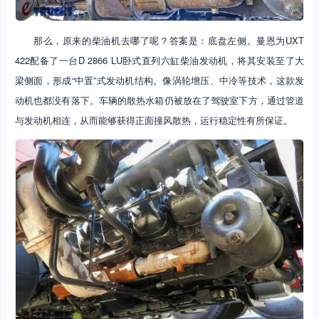
那么，原来的柴油机去哪了呢？答案是：底盘左侧。曼恩为UXT
422配备了一台D 2866 LU卧式直列六缸柴油发动机，将其安装至了大
梁侧面，形成“中置”式发动机结构。像涡轮增压、中冷等技术，这款发
动机也都没有落下。车辆的散热水箱仍被放在了驾驶室下方，通过管道
与发动机相连，从而能够获得正面撞风散热，运行稳定性有所保证。