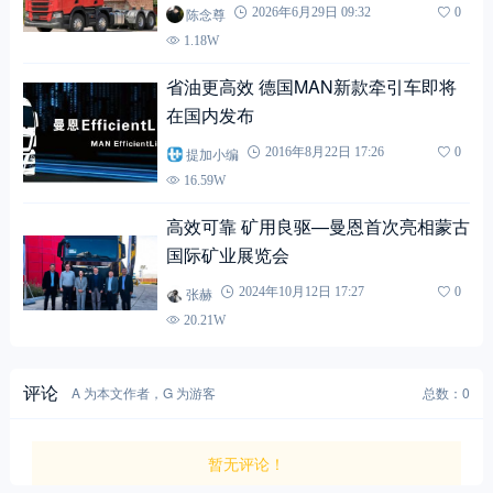
新品提前看
陈念尊
2026年6月29日 09:32
0
1.18W
省油更高效 德国MAN新款牵引车即将
在国内发布
提加小编
2016年8月22日 17:26
0
16.59W
高效可靠 矿用良驱—曼恩首次亮相蒙古
国际矿业展览会
张赫
2024年10月12日 17:27
0
20.21W
评论
A 为本文作者，G 为游客
总数：0
暂无评论！