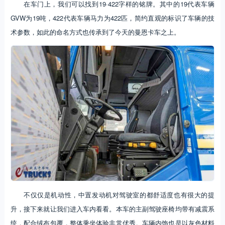
在车门上，我们可以找到19·422字样的铭牌。其中的19代表车辆
GVW为19吨，422代表车辆马力为422匹，简约直观的标识了车辆的技
术参数，如此的命名方式也传承到了今天的曼恩卡车之上。
不仅仅是机动性，中置发动机对驾驶室的都舒适度也有很大的提
升，接下来就让我们进入车内看看。本车的主副驾驶座椅均带有减震系
统，配合绒布包覆，整体乘坐体验非常优秀。车辆内饰也是以灰色材料