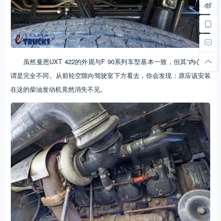
虽然曼恩UXT 422的外观与F 90系列车型基本一致，但其“内心”可
谓是完全不同。从前轮空隙向驾驶室下方看去，你会发现：原应该安装
在这的柴油发动机竟然消失不见。