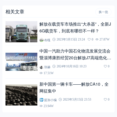
相关文章
换一批
解放在载货车市场推出“大杀器”，全新J
6G载货车，到底有哪些不一样？
布嘎
2023年3月15日 23:24
0
27.87W
中国一汽助力中国石化物流发展交流会
暨淄博康胜经贸20台解放J7高端危化品
牵引车交付仪式圆满举行
张赫
2024年10月16日 10:23
0
17.51W
新中国第一辆卡车——解放CA10，全
网征集中
提加小编
2023年5月15日 23:53
0
23.94W