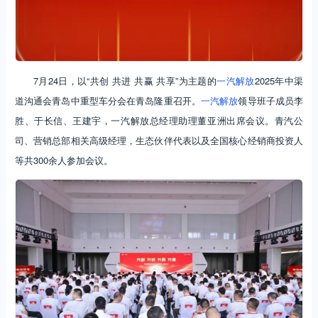
7月24日，以“共创 共进 共赢 共享”为主题的
一汽解放
2025年中渠
道沟通会青岛中重型车分会在青岛隆重召开。
一汽解放
领导班子成员李
胜、于长信、王建宇，一汽解放总经理助理董亚洲出席会议。青汽公
司、营销总部相关高级经理，生态伙伴代表以及全国核心经销商投资人
等共300余人参加会议。