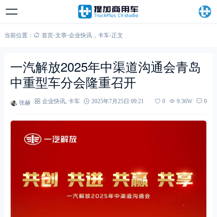
当前位置：
首页
-
文章
-
企业快讯
，
卡车
-
正文
一汽解放2025年中渠道沟通会青岛
中重型车分会隆重召开
张赫
企业快讯
,
卡车
2025年7月25日 09:21
0
9.36W
0