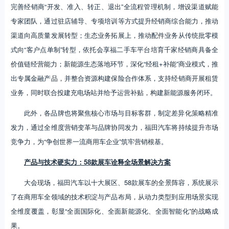
完善经销商“开发、准入、转正、退出”全流程管理机制，增设渠道赋能
专家团队，通过驻店辅导、专项培训等方式提升经销商综合能力，推动
渠道向高质量发展转型；生态业务拓展上，推动配件业务从传统批零模
式向“客户点单制”转型，依托会享福二手车平台培育千家经销商具备全
价值链经营能力；新能源生态落地环节，深化“经租+补能”商业模式，推
出专属金融产品，并整合资源构建保险合作体系，支持经销商开展租赁
业务，同时联合投建充电场站并给予运营补贴，构建新能源服务闭环。
此外，各品牌也将聚焦核心市场与目标客群，制定差异化策略精准
发力，通过全维度营销变革与品牌协同发力，福田汽车将持续提升市场
竞争力，为“争创世界一流商用车企业”筑牢营销根基。
产品与技术硬实力：58款展车诠释全场景解决方案
大会现场，福田汽车以十大展区、58款展车的全景阵容，系统展示
了在商用车全领域的技术积淀与产品布局，从动力类型到应用场景实现
全维度覆盖，彰显“全面国际化、全面新能源化、全面智能化”的战略成
果。