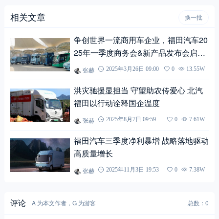
相关文章
换一批
争创世界一流商用车企业，福田汽车20
25年一季度商务会&新产品发布会启幕
在即
张赫
2025年3月26日 09:00
0
13.55W
洪灾驰援显担当 守望助农传爱心 北汽
福田以行动诠释国企温度
张赫
2025年8月7日 09:59
0
7.61W
福田汽车三季度净利暴增 战略落地驱动
高质量增长
张赫
2025年11月3日 19:53
0
7.38W
评论
A 为本文作者，G 为游客
总数：0