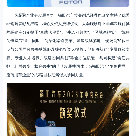
为凝聚产业链发展合力，福田汽车常务副总经理鹿政华主持了优秀
经销商表彰及战略、核心投资人授牌仪式。大会现场对上半年表现优异
的经销商分别授予"卓越伙伴奖"、"生态引领奖"、"区域深耕奖"、“战略
先锋奖”荣誉。同时，为深化渠道变革、加速战略落地，现场为70位长
期与公司同频共振的战略及核心投资人授牌，他们将获得"专属政策支
持、专业人才培养、战略协同共创"等全方位赋能，共同构建"责任共
担、利益共享、权利共生"的价值发展共同体，为福田汽车"争创世界一
流商用车企业"的战略目标汇聚强大协同力量。