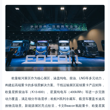
欧曼银河展区作为核心展区，涵盖纯电、柴油、LNG等多元动力，
构建起高端重卡的多场景解决方案。干线运输展区延续重卡产品矩阵，
欧曼星辉柴油车（K13-600）、星翼纯电车（400kWh）等进一步完善
动力覆盖，满足细分市场需求；欧航H系列冷藏车、载货车覆盖长途高
效物流场景。新能源展区亮点纷呈，卡文Beacon氢能重卡、欧曼星翼