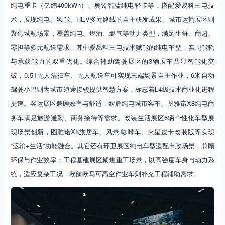
纯电重卡（亿纬400kWh）、奥铃智蓝纯电轻卡等，搭配爱易科三电技
术，展现纯电、氢能、HEV多元路线的自主研发成果。城市运输展区则
聚焦城配场景，覆盖纯电、燃油、燃气等动力类型，满足生鲜、商超、
零担等多元配送需求，其中爱易科三电技术赋能的纯电车型，实现能耗
与承载能力的双重优化。综合辅助驾驶展区的3辆展车凸显智能化突
破，0.5T无人清扫车、无人配送车可实现末端场景自主作业，6米自动
驾驶小巴则为城市短途接驳提供智慧方案，标志着L4级技术商业化进程
提速。客运展区兼顾效率与舒适，欧辉纯电城市客车、图雅诺X8纯电商
务车满足旅游通勤、商务接待等需求。改装生活展区6辆个性化车型展
现场景创新，图雅诺X8旅居车、风景i咖啡车、火星皮卡改装版等实现
“运输+生活”功能融合。其它还有环卫展区纯电车型适配市政场景，兼顾
环保与作业效率；工程基建展区聚焦重工场景，以高强度车身与动力系
统，适应复杂工况，欧航欧马可高空作业车则补充工程辅助需求。