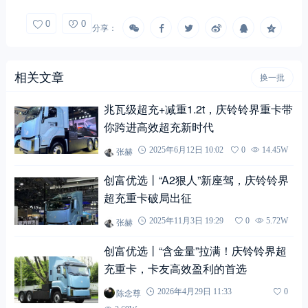
0
0
分享：
相关文章
换一批
兆瓦级超充+减重1.2t，庆铃铃界重卡带
你跨进高效超充新时代
张赫
2025年6月12日 10:02
0
14.45W
创富优选丨“A2狠人”新座驾，庆铃铃界
超充重卡破局出征
张赫
2025年11月3日 19:29
0
5.72W
创富优选丨“含金量”拉满！庆铃铃界超
充重卡，卡友高效盈利的首选
陈念尊
2026年4月29日 11:33
0