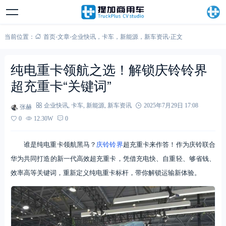
当前位置：
首页
-
文章
-
企业快讯
，
卡车
，
新能源
，
新车资讯
-
正文
纯电重卡领航之选！解锁庆铃铃界
超充重卡“关键词”
张赫
企业快讯
,
卡车
,
新能源
,
新车资讯
2025年7月29日 17:08
0
12.30W
0
谁是纯电重卡领航黑马？
庆铃铃界
超充重卡来作答！作为庆铃联合
华为共同打造的新一代高效超充重卡，凭借充电快、自重轻、够省钱、
效率高等关键词，重新定义纯电重卡标杆，带你解锁运输新体验。