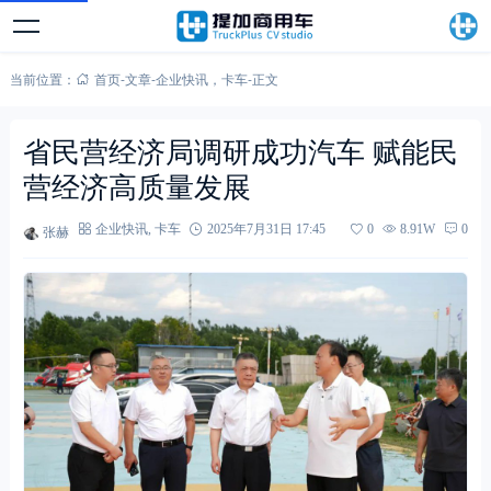
当前位置：
首页
-
文章
-
企业快讯
，
卡车
-
正文
省民营经济局调研成功汽车 赋能民
营经济高质量发展
张赫
企业快讯
,
卡车
2025年7月31日 17:45
0
8.91W
0