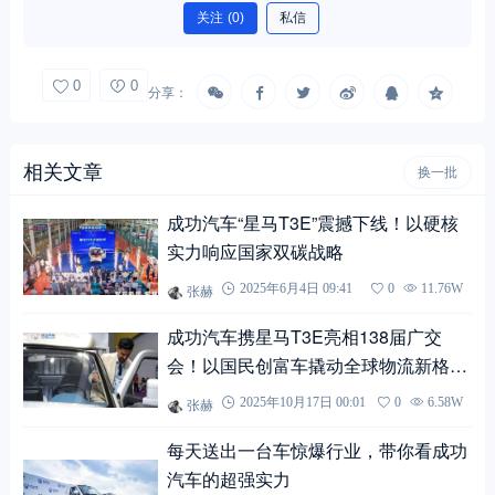
关注
(0)
私信
0
0
分享：
相关文章
换一批
成功汽车“星马T3E”震撼下线！以硬核
实力响应国家双碳战略
张赫
2025年6月4日 09:41
0
11.76W
成功汽车携星马T3E亮相138届广交
会！以国民创富车撬动全球物流新格
局！
张赫
2025年10月17日 00:01
0
6.58W
每天送出一台车惊爆行业，带你看成功
汽车的超强实力