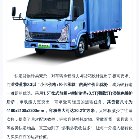
快递货物种类繁杂，对车辆承载能力与货箱设计提出了极高要求。
而
潍柴蓝擎X3以 “小卡价格+轻卡承载” 的高性价比优势
，成为破解这
一难题的优选。采用
1.5T盘式前桥+钢制轮辋+3.5T(额载5T)汉德免维护
后桥
，承载能力更突出，可承受高强度的运输任务。
其货箱尺寸为
4180x2100x2300mm，容积最大可达20.2立方米
，大容积减少了往返
次数，提高了单次配送效率，轻松容纳整托货物、零散百货、家具家电
等各类快递物品，真正做到了 “多装多载收益多”，让每一分投入都转化
为实实在在的运营价值。