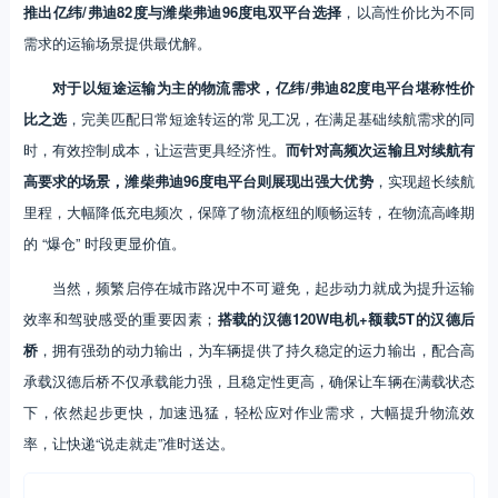
推出亿纬/弗迪82度与潍柴弗迪96度电双平台选择
，以高性价比为不同
需求的运输场景提供最优解。
对于以短途运输为主的物流需求，亿纬/弗迪82度电平台堪称性价
比之选
，完美匹配日常短途转运的常见工况，在满足基础续航需求的同
时，有效控制成本，让运营更具经济性。
而针对高频次运输且对续航有
高要求的场景，潍柴弗迪96度电平台则展现出强大优势
，实现超长续航
里程，大幅降低充电频次，保障了物流枢纽的顺畅运转，在物流高峰期
的 “爆仓” 时段更显价值。
当然，频繁启停在城市路况中不可避免，起步动力就成为提升运输
效率和驾驶感受的重要因素；
搭载的汉德120W电机+额载5T的汉德后
桥
，拥有强劲的动力输出，为车辆提供了持久稳定的运力输出，配合高
承载汉德后桥不仅承载能力强，且稳定性更高，确保让车辆在满载状态
下，依然起步更快，加速迅猛，轻松应对作业需求，大幅提升物流效
率，让快递“说走就走”准时送达。