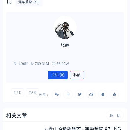
潍柴蓝擎
(69)
张赫
4.96K
760.31M
56.27W
关注
(0)
私信
0
0
分享：
相关文章
换一批
六盘山险途砺锋芒 - 潍柴蓝擎 X7 LNG