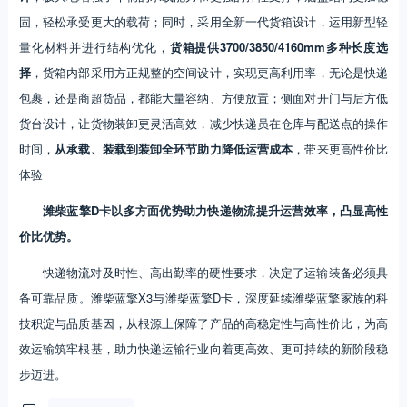
固，轻松承受更大的载荷；同时，采用全新一代货箱设计，运用新型轻
量化材料并进行结构优化，
货箱提供3700/3850/4160mm多种长度选
择
，货箱内部采用方正规整的空间设计，实现更高利用率，无论是快递
包裹，还是商超货品，都能大量容纳、方便放置；侧面对开门与后方低
货台设计，让货物装卸更灵活高效，减少快递员在仓库与配送点的操作
时间，
从承载、装载到装卸全环节助力降低运营成本
，带来更高性价比
体验
潍柴蓝擎D卡以多方面优势助力快递物流提升运营效率，凸显高性
价比优势。
快递物流对及时性、高出勤率的硬性要求，决定了运输装备必须具
备可靠品质。潍柴蓝擎X3与潍柴蓝擎D卡，深度延续潍柴蓝擎家族的科
技积淀与品质基因，从根源上保障了产品的高稳定性与高性价比，为高
效运输筑牢根基，助力快递运输行业向着更高效、更可持续的新阶段稳
步迈进。