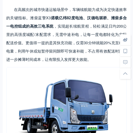
在高频次的城市快递运输场景中，车辆续航能力成为决定快递效率
的关键指标。潍柴蓝擎X3
搭载亿纬82度电池、汉德电驱桥、潍柴多合
一电控组成的高效三电系统
，实现超长续航里程，轻松满足日均200公
里的高强度城配/末配需求，无需中途补电，让每一度电都转化为实际
配送价值。更值得一提的是其快充功能，仅需30分钟就能20%充至80%
电量，利用午休或短暂停留间隙即可快速补能，不占用有效配送时间，
进一步摊薄时间成本，让有限投入发挥更大效能。