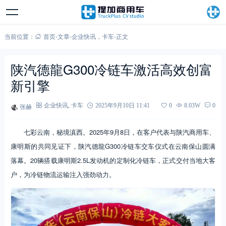
当前位置：
首页
-
文章
-
企业快讯
，
卡车
-
正文
陕汽德龍G300冷链车激活高效创富
新引擎
张赫
企业快讯
,
卡车
2025年9月10日 11:41
0
8.03W
0
七彩云南，秘境滇西。2025年9月8日，在客户代表与陕汽商用车、
康明斯的共同见证下，陕汽德龍G300冷链车交车仪式在云南保山圆满
落幕。20辆搭载康明斯2.5L发动机的定制化冷链车，正式交付当地大客
户，为冷链物流运输注入强劲动力。