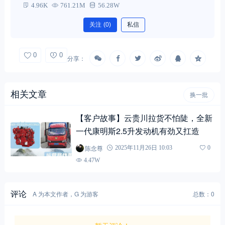
4.96K
761.21M
56.28W
关注
(0)
私信
0
0
分享：
相关文章
换一批
【客户故事】云贵川拉货不怕陡，全新
一代康明斯2.5升发动机有劲又扛造
陈念尊
2025年11月26日 10:03
0
4.47W
评论
A 为本文作者，G 为游客
总数：0