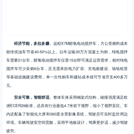
经济节能，多拉多赚
。远程X7M醇氢电动搅拌车，方公里燃料成本
较传统油车节省40-50%以上。以年运输30万方混凝土为例，纯电搅拌
车需要21台车，醇氢电动搅拌车仅需15台即可满足运营需求，相对纯电
搅拌车可少采购6台车，且无需承担电力扩容、充电桩建设、场地租赁
等基础设施建设费用，单一次性购车和建站成本就可节省开支400多万
元。
安全可靠，智能舒适
。整体车身采用钢架式结构，碰撞强度满足欧
洲ECER29标准，还具有行业最低4.7米前下视野，缩小了视野盲区。车
内还配备了智能化大屏和360度全景影像系统，驾驶员可实时监控周边
环境。车辆驾驶室空间宽敞，采用平地板设计，驾乘更舒适，减少驾驶
疲劳。