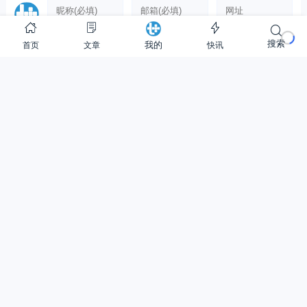
搜索
首页
文章
快讯
我的
Copyright © 2012-至今
提加商用车网
28 次查询在 1.321 秒, 使用 43.40MB 内存
Warning
: is_readable(): open_basedir restriction in effect. File(redis-cache) is not