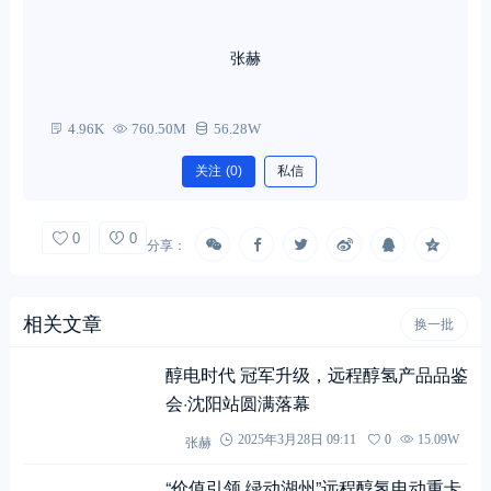
张赫
4.96K
760.50M
56.28W
关注
(0)
私信
0
0
分享：
相关文章
换一批
醇电时代 冠军升级，远程醇氢产品品鉴
会·沈阳站圆满落幕
张赫
2025年3月28日 09:11
0
15.09W
“价值引领 绿动湖州”远程醇氢电动重卡