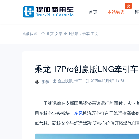
火
首页
本站独家
评
当前位置：
首页
-
文章
-
企业快讯
，
卡车
-
正文
乘龙H7Pro创赢版LNG牵引
张赫
企业快讯
,
卡车
2025年10月9日 14:58
干线运输在支撑国民经济高速运行的同时，从业
用车核心业务板块，
东风
柳汽匠心打造干线运输高效创富
低气耗、硬核安全与舒适驾乘”等核心价值开拓燃气创