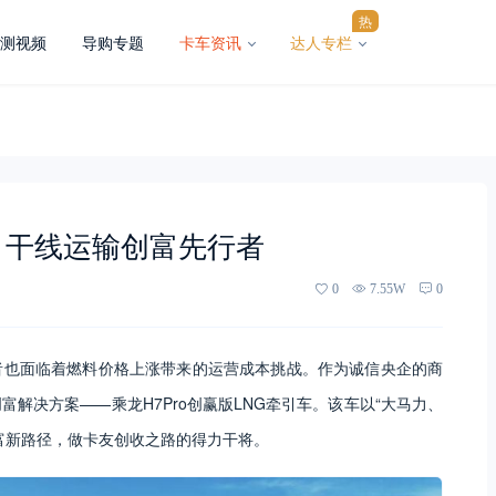
热
测视频
导购专题
卡车资讯
达人专栏
车 干线运输创富先行者
0
7.55W
0
者也面临着燃料价格上涨带来的运营成本挑战。作为诚信央企的商
解决方案——乘龙H7Pro创赢版LNG牵引车。该车以“大马力、
富新路径，做卡友创收之路的得力干将。