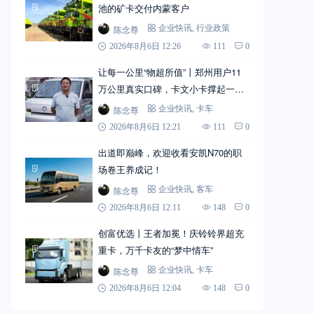
池的矿卡交付内蒙客户
陈念尊
企业快讯
,
行业政策
2026年8月6日 12:26
111
0
让每一公里“物超所值”丨郑州用户11
万公里真实口碑，卡文小卡撑起一个
家
陈念尊
企业快讯
,
卡车
2026年8月6日 12:21
111
0
出道即巅峰，欢迎收看安凯N70的职
场卷王养成记！
陈念尊
企业快讯
,
客车
2026年8月6日 12:11
148
0
创富优选丨王者加冕！庆铃铃界超充
重卡，万千卡友的“梦中情车”
陈念尊
企业快讯
,
卡车
2026年8月6日 12:04
148
0