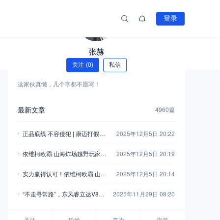
登录
张赫
关注
(0)
私信
这家伙真懒，几个字都不愿写！
最新文章
4960篇
正品底线 不容侵犯 | 康迈打假胜
2025年12月5日 20:22
诉，启动执行
依维柯欧霸·山海炸场越野玩家车
2025年12月5日 20:19
友会，这波操作堪称“王炸”！
实力赢得认可！依维柯欧霸·山海
2025年12月5日 20:14
荣获“年度四驱越野车”
“不走寻常路”，东风睿立达V8E
2025年11月29日 08:20
成为“最佳拍档”
关注
粉丝
喜欢
浏览