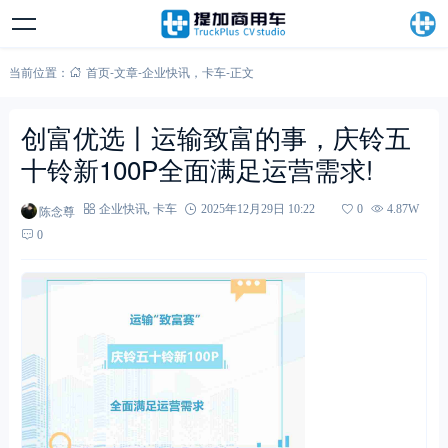
当前位置：
首页
-
文章
-
企业快讯
，
卡车
-
正文
创富优选丨运输致富的事，庆铃五
十铃新100P全面满足运营需求!
陈念尊
企业快讯
,
卡车
2025年12月29日 10:22
0
4.87W
0