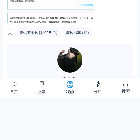
庆铃五十铃新100P
(2)
庆铃卡车
(15)
陈念尊
2.90K
152.98M
31.99W
搜索
首页
文章
快讯
我的
关注
(1)
私信
0
0
分享：