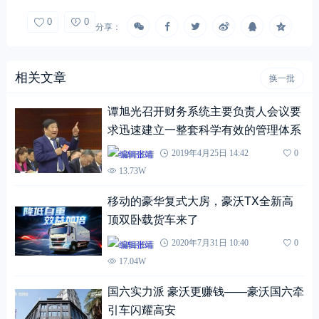
0
0
分享：
相关文章
换一批
谭旭光召开财务系统主要负责人会议要
求迅速建立一整套科学有效的管理体系
编辑张靖
2019年4月25日 14:42
0
13.73W
移动的豪华复式大房，豪沃TX全新高
顶双卧载货车来了
编辑张靖
2020年7月31日 10:40
0
17.04W
国六实力派 豪沃更赚钱——豪沃国六牵
引车闪耀高安