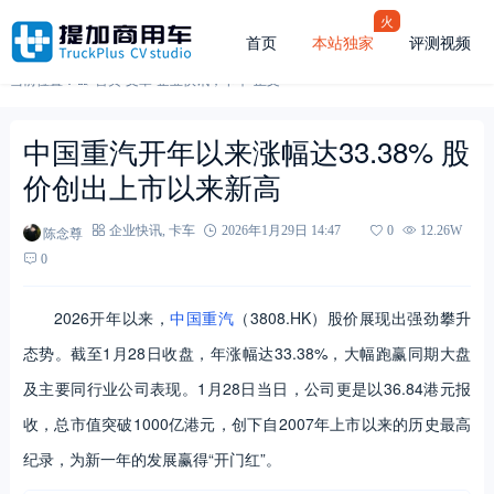
火
首页
本站独家
评测视频
当前位置：
首页
-
文章
-
企业快讯
，
卡车
-
正文
中国重汽开年以来涨幅达33.38% 股
价创出上市以来新高
陈念尊
企业快讯
,
卡车
2026年1月29日 14:47
0
12.26W
0
2026开年以来，
中国重汽
（3808.HK）股价展现出强劲攀升
态势。截至1月28日收盘，年涨幅达33.38%，大幅跑赢同期大盘
及主要同行业公司表现。1月28日当日，公司更是以36.84港元报
收，总市值突破1000亿港元，创下自2007年上市以来的历史最高
纪录，为新一年的发展赢得“开门红”。