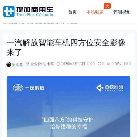
火
首页
本站独家
评测视频
当前位置：
首页
-
文章
-
企业快讯
，
卡车
-
正文
一汽解放智能车机四方位安全影像
来了
陈念尊
企业快讯
,
卡车
2026年3月13日 11:29
0
9.26W
0