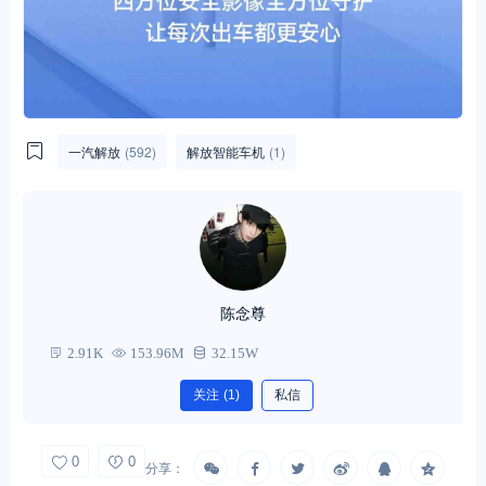
一汽解放
(592)
解放智能车机
(1)
陈念尊
2.91K
153.96M
32.15W
关注
(1)
私信
0
0
分享：