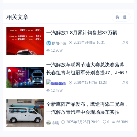
相关文章
换一批
一汽解放1-8月累计销售超37万辆
提加小编
2021年9月8日 16:31
0
12.90W
一汽解放车联网节油大赛总决赛落幕，
长春组青岛组冠军分别喜提J7、JH6！
编辑张靖
2020年12月7日 13:23
0
12.48W
全新鹰阵产品发布，鹰途再添三兄弟，
一汽解放青汽年中会现场展车实拍
布嘎
2025年7月25日 20:19
0
66.30W