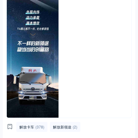
解放卡车
(378)
解放新领途
(2)