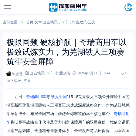
当前位置：
首页
-
文章
-
企业快讯
，
卡车
，
行业政策
-
正文
极限同频 硬核护航｜奇瑞商用车以
极致试炼实力，为芜湖铁人三项赛
筑牢安全屏障
陈念尊
企业快讯
,
卡车
,
行业政策
2026年5月11日 15:44
0
2.52W
0
近日，
奇瑞商用车
与“
铁人中国
”T51.5芜湖铁人三项公开赛暨中国芜
湖高新区莲花湖国际铁人三项赛正式达成深度战略合作。作为从江城芜
湖孕育成长、布局全国市场、驰骋全球赛道的本土核心车企，
奇瑞商用
车
将以赛事战略合作伙伴及官方指定保障用车的双重身份，凭借全谱系
可靠产品矩阵、全流程专业服务体系、全维度严苛品质保障，为本次国