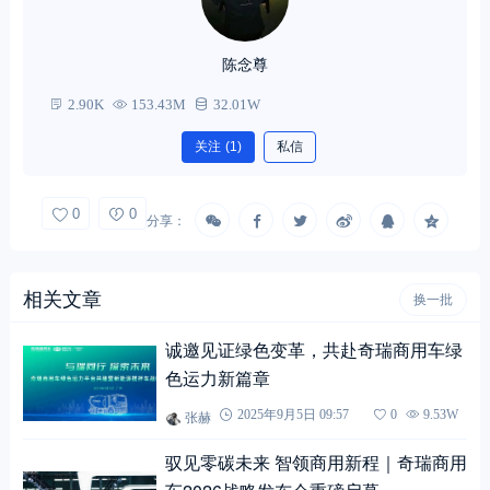
陈念尊
2.90K
153.43M
32.01W
关注
(1)
私信
0
0
分享：
相关文章
换一批
诚邀见证绿色变革，共赴奇瑞商用车绿
色运力新篇章
张赫
2025年9月5日 09:57
0
9.53W
驭见零碳未来 智领商用新程｜奇瑞商用