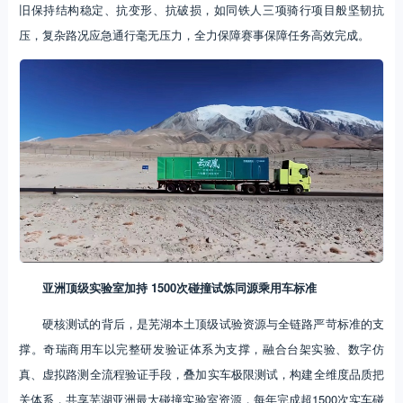
旧保持结构稳定、抗变形、抗破损，如同铁人三项骑行项目般坚韧抗
压，复杂路况应急通行毫无压力，全力保障赛事保障任务高效完成。
亚洲顶级实验室加持 1500次碰撞试炼同源乘用车标准
硬核测试的背后，是芜湖本土顶级试验资源与全链路严苛标准的支
撑。奇瑞商用车以完整研发验证体系为支撑，融合台架实验、数字仿
真、虚拟路测全流程验证手段，叠加实车极限测试，构建全维度品质把
关体系，共享芜湖亚洲最大碰撞实验室资源，每年完成超1500次实车碰