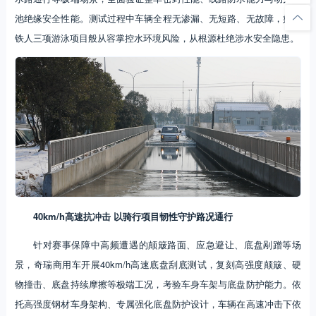
池绝缘安全性能。测试过程中车辆全程无渗漏、无短路、无故障，如同
铁人三项游泳项目般从容掌控水环境风险，从根源杜绝涉水安全隐患。
40km/h高速抗冲击 以骑行项目韧性守护路况通行
针对赛事保障中高频遭遇的颠簸路面、应急避让、底盘剐蹭等场
景，奇瑞商用车开展40km/h高速底盘刮底测试，复刻高强度颠簸、硬
物撞击、底盘持续摩擦等极端工况，考验车身车架与底盘防护能力。依
托高强度钢材车身架构、专属强化底盘防护设计，车辆在高速冲击下依