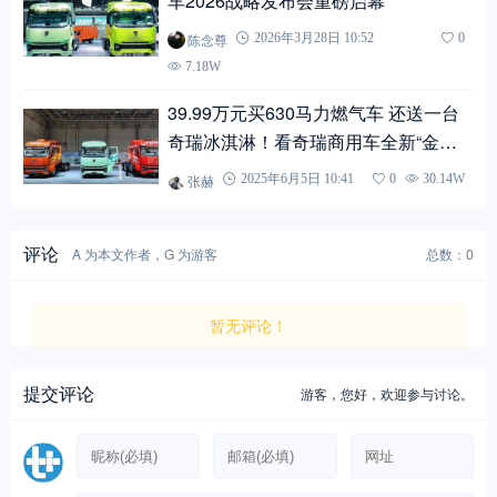
车2026战略发布会重磅启幕
陈念尊
2026年3月28日 10:52
0
7.18W
39.99万元买630马力燃气车 还送一台
奇瑞冰淇淋！看奇瑞商用车全新“金凤
凰”重卡
张赫
2025年6月5日 10:41
0
30.14W
评论
A 为本文作者，G 为游客
总数：0
暂无评论！
提交评论
游客，
您好，欢迎参与讨论。