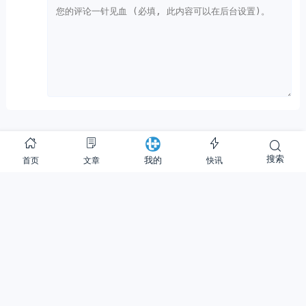
Copyright © 2012-至今
提加商用车网
搜索
首页
文章
快讯
我的
37 次查询在 1.073 秒, 使用 43.36MB 内存
Warning
: is_readable(): open_basedir restriction in effect. File(redis-cache) is not
within the allowed path(s): (/www/ssdwww/wwwroot/www.cntplus.com/:/tmp/:/proc/)
in
/www/ssdwww/wwwroot/www.cntplus.com/wp-content/themes/mnews-