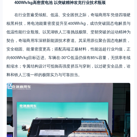
400Wh/kg高密度电池 以突破精神攻克行业技术瓶颈
在行业普遍受续航、低温、安全困扰之际，奇瑞商用车凭借四项硬
核黑科技，将电池能量密度提升至400Wh/kg，成功突破固态电解质与
低温性能行业瓶颈。以芜湖铁人三项挑战极限、坚韧突破的运动精神为
契合，奇瑞商用车深耕新能源技术赛道。其采用原位聚合固态电解质，
安全稳固、能量密度更高；搭配高端正极材料，性能远超行业均值，正
向600Wh/kg目标迈进。车辆在-30℃低温仍保有85%容量，无惧寒冬续
航缩水；专属结构设计可抵御高强度挤压与穿刺，以过硬安全品质，诠
释和铁人三项一样的极限实力与可靠担当。