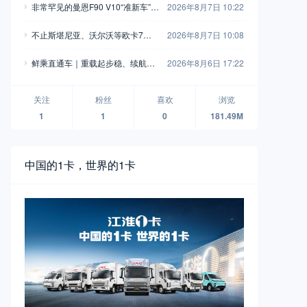
非常罕见的曼恩F90 V10“准新车”待
2026年8月7日 10:22
售——曾为欧洲最强量产牵引车
不止斯堪尼亚、沃尔沃等欧卡7姐
2026年8月7日 10:08
妹！原来欧洲还有这几家小众卡车
鲜乘直通车｜重载起步稳、续航补
2026年8月6日 17:22
品牌？
能快，乘龙H7 8×4纯充自卸车工程
运输实力搭档
关注
粉丝
喜欢
浏览
1
1
0
181.49M
中国的1卡，世界的1卡