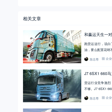
相关文章
和赢运天生一对，
跑货运这行，说白
油，要么配置花哨
陈念尊
企业
J7 6SX1 
货运行业竞争激烈
不够。J7 6SX1
陈念尊
企业