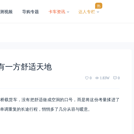
热
测视频
导购专题
卡车资讯
达人专栏
也有一方舒适天地
0
1.83W
0
单桥载货车，没有把舒适做成空洞的口号，而是将这份考量揉进了
单调重复的长途行程，悄悄多了几分从容与暖意。