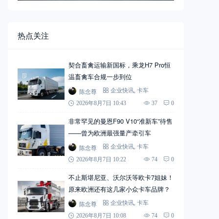
热点关注
契合畜禽运输新国标，乘龙H7 Pro恒
温畜禽车合规一步到位
陈念尊
企业快讯
,
卡车
2026年8月7日 10:43
37
0
非常罕见的曼恩F90 V10“准新车”待售
——曾为欧洲最强量产牵引车
陈念尊
企业快讯
,
卡车
2026年8月7日 10:22
74
0
不止斯堪尼亚、沃尔沃等欧卡7姐妹！
原来欧洲还有这几家小众卡车品牌？
陈念尊
企业快讯
,
卡车
2026年8月7日 10:08
74
0