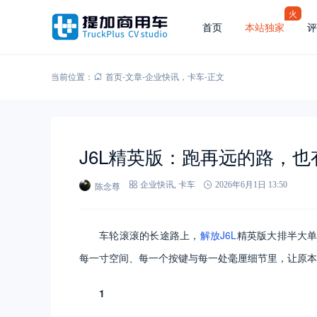
火
首页
本站独家
评
当前位置：
首页
-
文章
-
企业快讯
，
卡车
-
正文
J6L精英版：跑再远的路，
陈念尊
企业快讯
,
卡车
2026年6月1日 13:50
车轮滚滚的长途路上，
解放J6L
精英版大排半大
每一寸空间、每一个按键与每一处毫厘细节里，让原本
1