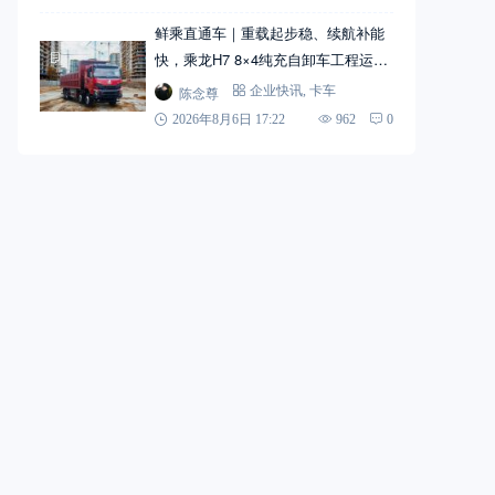
鲜乘直通车｜重载起步稳、续航补能
快，乘龙H7 8×4纯充自卸车工程运输
实力搭档
陈念尊
企业快讯
,
卡车
2026年8月6日 17:22
962
0