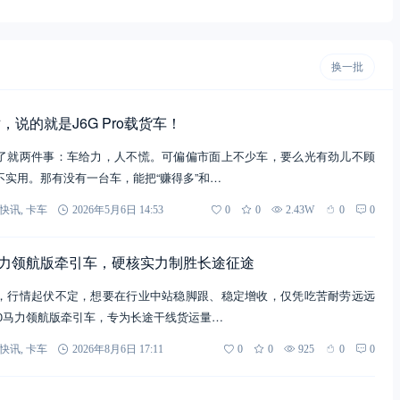
换一批
说的就是J6G Pro载货车！
了就两件事：车给力，人不慌。可偏偏市面上不少车，要么光有劲儿不顾
不实用。那有没有一台车，能把“赚得多”和…
快讯
,
卡车
2026年5月6日 14:53
0
0
2.43W
0
0
660马力领航版牵引车，硬核实力制胜长途征途
，行情起伏不定，想要在行业中站稳脚跟、稳定增收，仅凭吃苦耐劳远远
 660马力领航版牵引车，专为长途干线货运量…
快讯
,
卡车
2026年8月6日 17:11
0
0
925
0
0