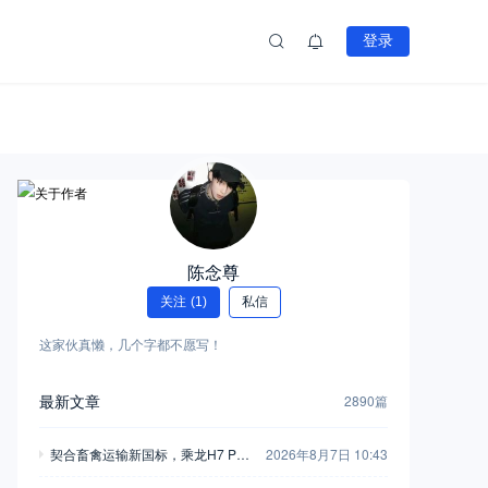
登录
陈念尊
关注
(1)
私信
这家伙真懒，几个字都不愿写！
最新文章
2890篇
契合畜禽运输新国标，乘龙H7 Pro
2026年8月7日 10:43
恒温畜禽车合规一步到位