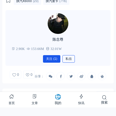
陕汽X6000
(23)
陕汽重卡
(716)
陈念尊
2.90K
153.66M
32.01W
关注
(1)
私信
0
0
分享：
相关文章
换一批
搜索
首页
文章
快讯
我的
陕汽重卡“油转气”专题沟通会暨1500辆
战略签约仪式圆满成功