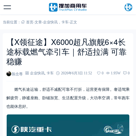
当前位置：
首页
-
文章
-
企业快讯
，
卡车
-
正文
【X领征途】X6000超凡旗舰6×4长
途标载燃气牵引车｜舒适拉满 可靠
稳赚
陈念尊
企业快讯
,
卡车
2026年6月3日 11:52
0
1.95W
0
燃气长途运输，舒适不减配可靠不打折，运营更有保障。奢适驾乘
解疲劳，静谧座舱、卧铺加宽、生活配置升级，大功率空调，常年跑车
也能休息好。