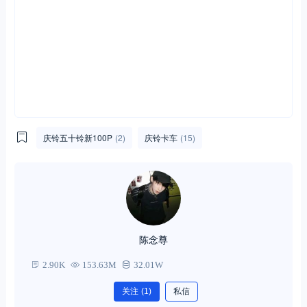
庆铃五十铃新100P
(2)
庆铃卡车
(15)
陈念尊
2.90K
153.63M
32.01W
关注
(1)
私信