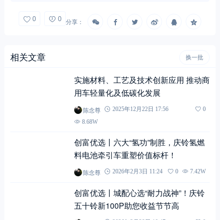
0
0
分享：
相关文章
换一批
实施材料、工艺及技术创新应用 推动商
用车轻量化及低碳化发展
陈念尊
2025年12月22日 17:56
0
8.68W
创富优选丨六大“氢功”制胜，庆铃氢燃
料电池牵引车重塑价值标杆！
陈念尊
2026年2月3日 11:24
0
7.42W
创富优选丨城配心选“耐力战神”！庆铃
五十铃新100P助您收益节节高