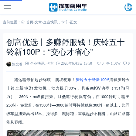
当前位置：
首页
-
文章
-
企业快讯
，
卡车
-
正文
创富优选丨多赚舒服钱！庆铃五十
铃新100P：“交心才省心”
陈念尊
企业快讯
,
卡车
2026年6月3日 13:50
0
1.50W
0
跑运输最怕起步绵软、爬坡犯难！
庆铃五十铃新100P
搭载庆铃五
十铃全新4KB1发动机，动力提升30%，具备96KW功率（131Ps马
力）、360N・m峰值扭矩。且低速行驶就有劲，在1000转时可输出
250N・m扭矩，在1300转—3000转时可持续稳住300N・m以上，比同
级车型扭矩高出15%。拉得多、爬得稳，重载起步不拖沓，山路烂路都
能从容闯。