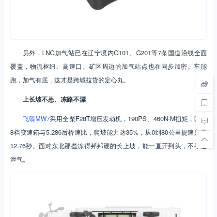
另外，LNG加气站已在辽宁境内G101、G201等7条国道沿线全面
覆盖，物流枢纽、高速口、矿区周边的加气站点也在同步加密。车能
跑，加气有底，这才是跨城拉货的定心丸。
上长坡不怂、冻路不漂
飞碟MW7
采用全柴F28T增压发动机，190PS、460N·M扭矩，匹配
8档变速箱与5.286后桥速比，爬坡能力达35%，从0到80公里提速只需
12.76秒。面对东北那些冻得邦邦硬的长上坡，能一直开到头，不半道
泄气。