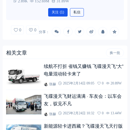
2.89K
152.69M
31.89W
关注
(1)
私信
0
0
分享：
相关文章
换一批
续航不打折 省钱又赚钱 飞碟漫天飞“大”
电量混动轻卡来了
张赫
2025年2月14日 09:05
0
20.89W
飞碟漫天飞财运满满 · 车友会：以车会
友，驭见不凡
张赫
2025年2月24日 10:32
0
13.44W
新能源轻卡进西藏？飞碟漫天飞天行版