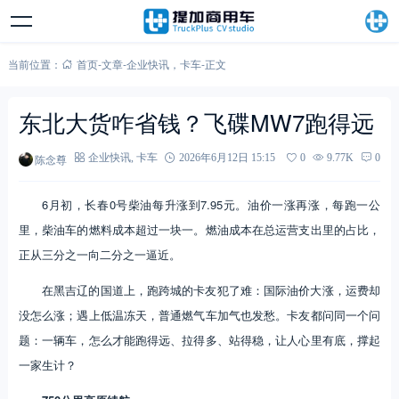
当前位置：
首页
-
文章
-
企业快讯
，
卡车
-
正文
东北大货咋省钱？飞碟MW7跑得远
陈念尊
企业快讯
,
卡车
2026年6月12日 15:15
0
9.77K
0
6月初，长春0号柴油每升涨到7.95元。油价一涨再涨，每跑一公
里，柴油车的燃料成本超过一块一。燃油成本在总运营支出里的占比，
正从三分之一向二分之一逼近。
在黑吉辽的国道上，跑跨城的卡友犯了难：国际油价大涨，运费却
没怎么涨；遇上低温冻天，普通燃气车加气也发愁。卡友都问同一个问
题：一辆车，怎么才能跑得远、拉得多、站得稳，让人心里有底，撑起
一家生计？