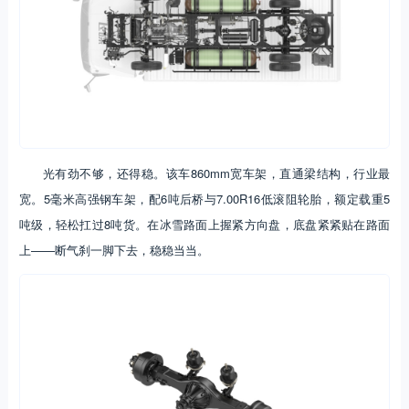
光有劲不够，还得稳。该车860mm宽车架，直通梁结构，行业最
宽。5毫米高强钢车架，配6吨后桥与7.00R16低滚阻轮胎，额定载重5
吨级，轻松扛过8吨货。在冰雪路面上握紧方向盘，底盘紧紧贴在路面
上——断气刹一脚下去，稳稳当当。