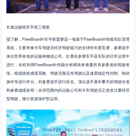
长途运输组车手前三领奖
据了解，FleetBoard®车手联盟赛是一项基于FleetBoard®智能车队管理
系统，主要考验卡车驾驶员经济驾驶能力的全球性年度竞赛，参赛选手
来自世界各地的运输和物流公司。比赛在参赛车手及车队的日常运营中
进行，全程利用FleetBoard®性能分析模块来衡量所有参赛者的驾驶表
现，根据路线难度系数、驾驶员预见性驾驶以及速度稳定性控制、制动
操作等进行评分，对参赛选手进行排名。顶尖选手逐年攀升的驾驶水准
和参赛成绩表明：全球范围内的运输公司和卡车驾驶员正愈发注重经济
型驾驶，推行资源保护型运营。