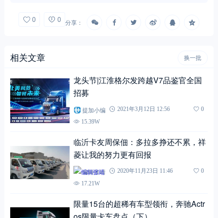
0
0
分享：
相关文章
换一批
龙头节|江淮格尔发跨越V7品鉴官全国
招募
提加小编
2021年3月12日 12:56
0
15.39W
临沂卡友周保佃：多拉多挣还不累，祥
菱让我的努力更有回报
编辑张靖
2020年11月23日 11:46
0
17.21W
限量15台的超稀有车型领衔，奔驰Actr
os限量卡车盘点（下）