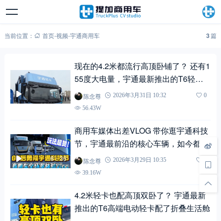
当前位置：
首页
-
视频
-
宇通商用车
3
篇
现在的4.2米都流行高顶卧铺了？ 还有1
55度大电量，宇通最新推出的T6轻卡
实拍！
1：44
陈念尊
2026年3月31日 10:32
0
56.43W
商用车媒体出差VLOG 带你逛宇通科技
节，宇通最前沿的核心车辆，如今都进
化到了什么水平
6：36
陈念尊
2026年3月29日 10:35
0
39.16W
4.2米轻卡也配高顶双卧了？ 宇通最新
推出的T6高端电动轻卡配了折叠生活舱