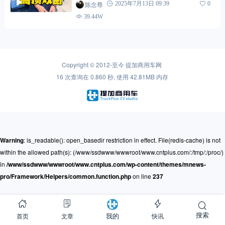
1：17
陈念尊
2025年7月13日 09:39
0
39.44W
Copyright © 2012-至今
提加商用车网
16 次查询在 0.860 秒, 使用 42.81MB 内存
Warning
: is_readable(): open_basedir restriction in effect. File(redis-cache) is not
within the allowed path(s): (/www/ssdwww/wwwroot/www.cntplus.com/:/tmp/:/proc/)
in
/www/ssdwww/wwwroot/www.cntplus.com/wp-content/themes/mnews-
pro/Framework/Helpers/common.function.php
on line
237
搜索
首页
文章
快讯
我的