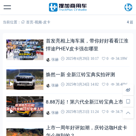
当前位置：
首页
-
视频
-
皮卡
4
篇
首发亮相上海车展，带你好好看看江淮
悍途PHEV皮卡强在哪里
3：18
张赫
2025年4月29日 10:17
0
34.19W
焕然一新 全新江铃宝典实拍评测
3：09
张赫
2025年3月24日 14:02
0
38.40W
8.88万起！第六代全新江铃宝典上市！
1：25
张赫
2025年3月21日 11:24
0
34.79W
上市一周年好评如潮，庆铃达咖H皮卡
怎么做到的？