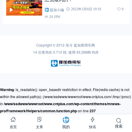
提加小编
2022年3月6日 19:10
0
4分15秒
24.19W
Copyright © 2012-至今
提加商用车网
14 次查询在 0.710 秒, 使用 43.26MB 内存
Warning
: is_readable(): open_basedir restriction in effect. File(redis-cache) is not
within the allowed path(s): (/www/ssdwww/wwwroot/www.cntplus.com/:/tmp/:/proc/)
in
/www/ssdwww/wwwroot/www.cntplus.com/wp-content/themes/mnews-
pro/Framework/Helpers/common.function.php
on line
237
搜索
首页
文章
快讯
我的