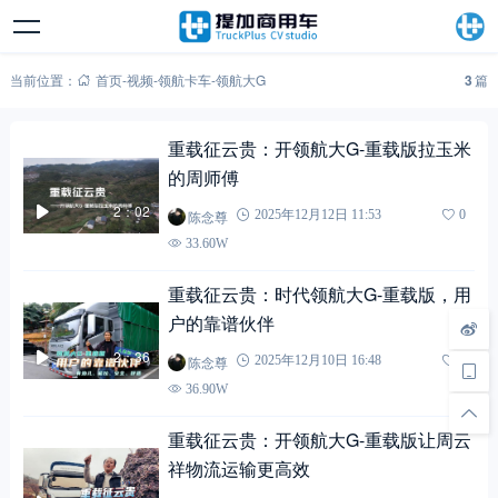
当前位置：
首页
-
视频
-
领航卡车
-
领航大G
3
篇
重载征云贵：开领航大G-重载版拉玉米
的周师傅
2：02
陈念尊
2025年12月12日 11:53
0
33.60W
重载征云贵：时代领航大G-重载版，用
户的靠谱伙伴
2：36
陈念尊
2025年12月10日 16:48
0
36.90W
重载征云贵：开领航大G-重载版让周云
祥物流运输更高效