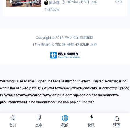
2：53
陈念尊
2025年12月3日 16:02
0
37.59W
Copyright © 2012-至今
提加商用车网
17 次查询在 0.750 秒, 使用 42.82MB 内存
Warning
: is_readable(): open_basedir restriction in effect. File(redis-cache) is not
within the allowed path(s): (/www/ssdwww/wwwroot/www.cntplus.com/:/tmp/:/proc/)
in
/www/ssdwww/wwwroot/www.cntplus.com/wp-content/themes/mnews-
pro/Framework/Helpers/common.function.php
on line
237
搜索
首页
文章
快讯
我的