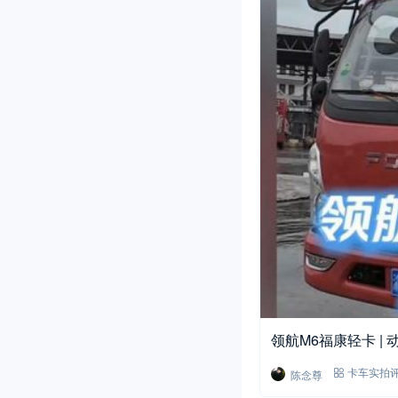
领航M6福康轻卡 | 
陈念尊
卡车实拍