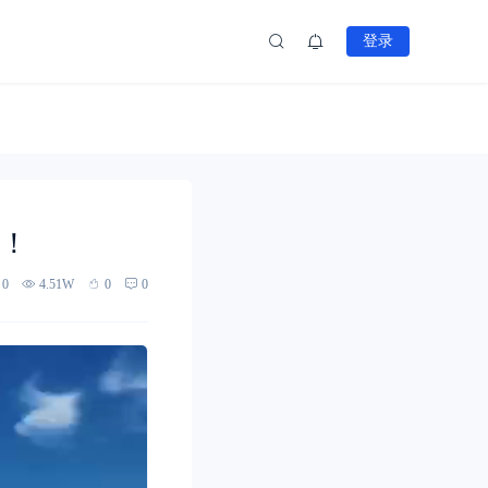
登录
值！
0
4.51W
0
0