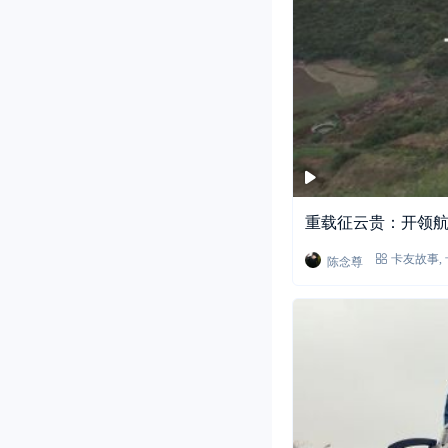
重载征云贵：开领航
陈念尊
卡友故事
,