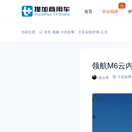
火
首页
本站独家
评
当前位置：
首页
-
视频
-
卡友故事
，
卡车实拍评测
-
正文
领航M6云内
陈念尊
卡友故事