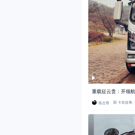
重载征云贵：开领航
陈念尊
卡友故事
,