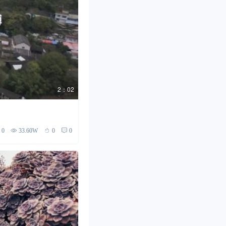
2：02
0
33.60W
0
0