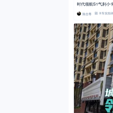
时代领航S1气刹小
陈念尊
卡车实拍