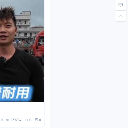
0
22.60W
0
0