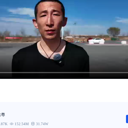
念尊
.87K
152.54M
31.74W