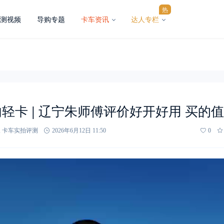
热
测视频
导购专题
卡车资讯
达人专栏
轻卡 | 辽宁朱师傅评价好开好用 买的
,
卡车实拍评测
2026年6月12日 11:50
0