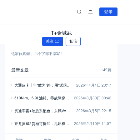
登录
T+金城武
关注
(1)
私信
这家伙真懒，几个字都不愿写！
最新文章
1149篇
大通皮卡十年“敢为”路：用“返璞归
2026年4月1日 23:17
真”打破行业惯例
510N·m、6.9L油耗、零故障穿
2026年3月30日 00:42
越：江铃大道让“去远方”不再焦虑
贯通车窗+治愈系配色，东风VAN
2026年3月5日 22:15
家族首款焕新车曝光
乘龙翼威2货厢可拆卸，甩厢模式
2026年2月10日 11:07
撬动更高运输效率
关注
粉丝
喜欢
浏览