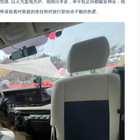
世路. 以天为盖地为庐。他阅历丰富，举手投足间都极富神采；他
始终保留着对家庭的牵挂和对旅行那份赤子般的热爱。