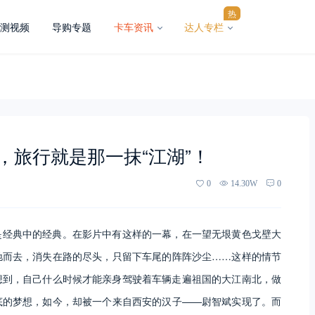
热
测视频
导购专题
卡车资讯
达人专栏
，旅行就是那一抹“江湖”！
0
14.30W
0
是经典中的经典。在影片中有这样的一幕，在一望无垠黄色戈壁大
驰而去，消失在路的尽头，只留下车尾的阵阵沙尘……这样的情节
想到，自己什么时候才能亲身驾驶着车辆走遍祖国的大江南北，做
底的梦想，如今，却被一个来自西安的汉子——尉智斌实现了。而