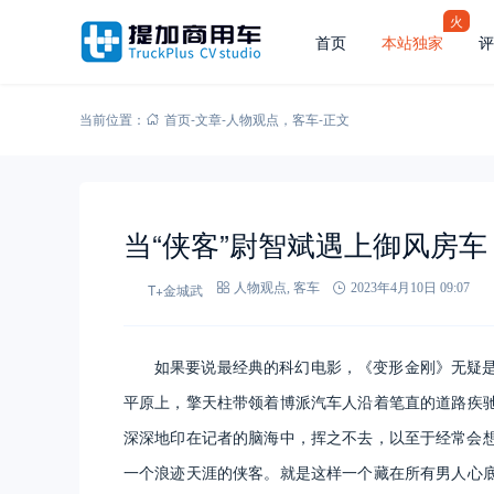
火
首页
本站独家
评
当前位置：
首页
-
文章
-
人物观点
，
客车
-
正文
当“侠客”尉智斌遇上御风房车
T+金城武
人物观点
,
客车
2023年4月10日 09:07
如果要说最经典的科幻电影，《变形金刚》无疑
平原上，擎天柱带领着博派汽车人沿着笔直的道路疾
深深地印在记者的脑海中，挥之不去，以至于经常会
一个浪迹天涯的侠客。就是这样一个藏在所有男人心