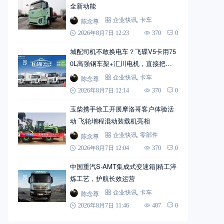
全新动能
陈念尊
企业快讯
,
卡车
2026年8月7日 12:23
370
0
城配司机不敢换电车？飞碟V5卡用75
0L高强钢车架+汇川电机，直接把信
心拉满
陈念尊
企业快讯
,
卡车
2026年8月7日 12:14
370
0
玉柴携手徐工开展摩洛哥客户体验活
动 飞轮增程混动装载机亮相
陈念尊
企业快讯
,
零部件
2026年8月7日 12:04
370
0
中国重汽S-AMT集成式变速箱|精工淬
炼工艺，护航长效运营
陈念尊
企业快讯
,
卡车
2026年8月7日 11:46
407
0