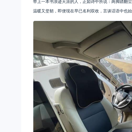
带上一本书浪迹天涯的人，正如诗中所说：两脚踏翻尘
温暖又坚韧，即便现在早已名利双收，言谈话语中也