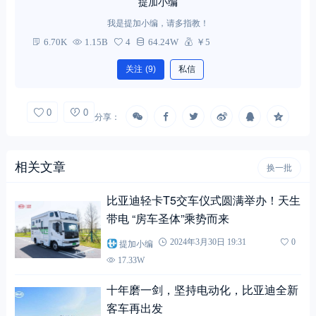
提加小编
我是提加小编，请多指教！
6.70K
1.15B
4
64.24W
￥5
关注
(9)
私信
0
0
分享：
相关文章
换一批
比亚迪轻卡T5交车仪式圆满举办！天生
带电 “房车圣体”乘势而来
提加小编
2024年3月30日 19:31
0
17.33W
十年磨一剑，坚持电动化，比亚迪全新
客车再出发