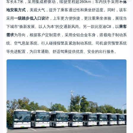
车长8.7米，采用集成桥驱动，续驶里程超260km；车内扶手采用
不落
地安装方式
，美观大气，提升了乘客通过性和乘坐舒适度。同时，该车
采用
一级踏步低入口设计
，上车更方便快捷，更注重乘坐体验，展现当
下城市“焕新发展、以人为本”的交通新风尚。另一款比亚迪C8，以
乘客
需求
为导向，根据客户定制需求，采用全铝合金车身，搭载电子制动系
统、空气悬架系统、行人碰撞报警及紧急制动系统、司机疲劳预警系统
等先进配置，为日常通勤、舒适驾乘提供优质、安全的出行服务。