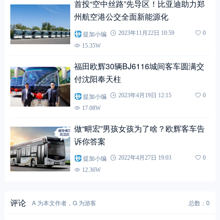
首投“空中丝路”先导区！比亚迪助力郑
州航空港公交全面新能源化
提加小编
2023年11月22日 10:59
0
15.35W
福田欧辉30辆BJ6116城间客车圆满交
付沈阳奉天柱
提加小编
2023年4月19日 12:15
0
17.08W
做“畊宏”男孩女孩为了啥？欧辉客车告
诉你答案
提加小编
2022年4月27日 19:03
0
12.36W
评论
A 为本文作者，G 为游客
总数：0