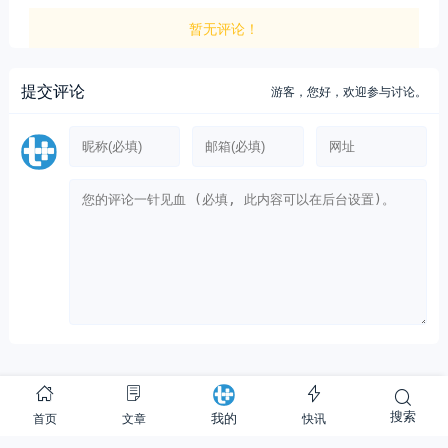
暂无评论！
提交评论
游客，
您好，欢迎参与讨论。
Copyright © 2012-至今
提加商用车网
搜索
首页
文章
快讯
我的
24 次查询在 1.168 秒, 使用 43.92MB 内存