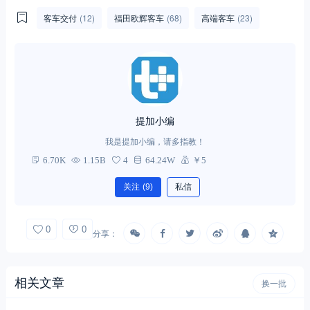
客车交付
(12)
福田欧辉客车
(68)
高端客车
(23)
提加小编
我是提加小编，请多指教！
6.70K
1.15B
4
64.24W
￥5
关注
(9)
私信
0
0
分享：
相关文章
换一批