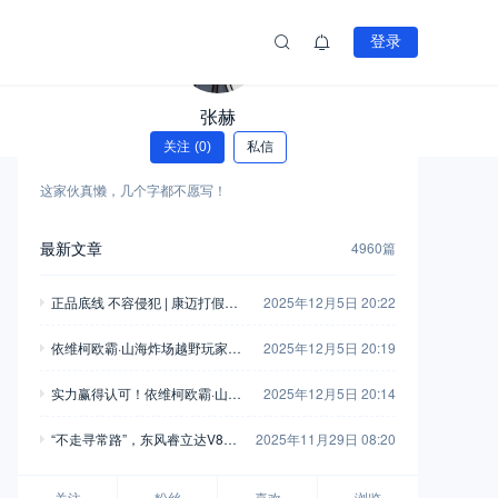
登录
张赫
关注
(0)
私信
这家伙真懒，几个字都不愿写！
最新文章
4960篇
正品底线 不容侵犯 | 康迈打假胜
2025年12月5日 20:22
诉，启动执行
依维柯欧霸·山海炸场越野玩家车
2025年12月5日 20:19
友会，这波操作堪称“王炸”！
实力赢得认可！依维柯欧霸·山海
2025年12月5日 20:14
荣获“年度四驱越野车”
“不走寻常路”，东风睿立达V8E
2025年11月29日 08:20
成为“最佳拍档”
关注
粉丝
喜欢
浏览