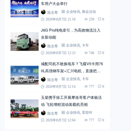
车用户大会举行
陈念尊
企业快讯
,
展会活动
2026年8月7日 21:18
259
0
J6G Pro纯电牵引，为高效物流注入
全新动能
陈念尊
企业快讯
,
卡车
2026年8月7日 12:23
740
0
城配司机不敢换电车？飞碟V5卡用75
0L高强钢车架+汇川电机，直接把信
心拉满
陈念尊
企业快讯
,
卡车
2026年8月7日 12:14
777
0
玉柴携手徐工开展摩洛哥客户体验活
动 飞轮增程混动装载机亮相
陈念尊
企业快讯
,
零部件
2026年8月7日 12:04
777
0