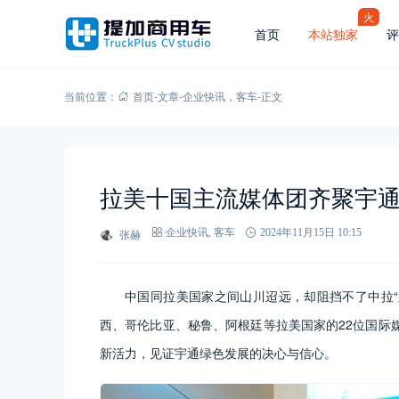
火
首页
本站独家
评
当前位置：
首页
-
文章
-
企业快讯
，
客车
-
正文
拉美十国主流媒体团齐聚宇通
张赫
企业快讯
,
客车
2024年11月15日 10:15
中国同拉美国家之间山川迢远，却阻挡不了中拉“跨
西、哥伦比亚、秘鲁、阿根廷等拉美国家的22位国际
新活力，见证宇通绿色发展的决心与信心。