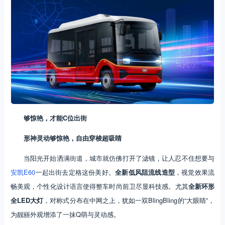
够惊艳，才能C位出街
形神灵动够惊艳，自由穿梭超吸睛
当阳光开始洒满街道，城市就仿佛打开了滤镜，让人忍不住想要与
安凯E60
一起出街去定格这份美好。
全新低风阻流线造型
，视觉效果流
畅美观，个性化设计语言使得整车时尚前卫尽显科技感。尤其
全新环形
全LED大灯
，对称式分布在中网之上，犹如一双BlingBling的“大眼睛”，
为靓丽外观增添了一抹Q萌与灵动感。