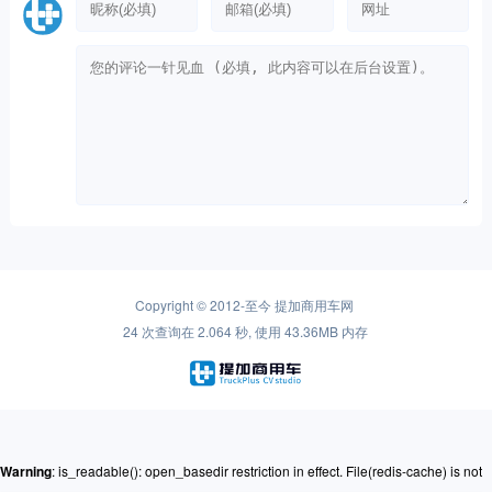
Copyright © 2012-至今
提加商用车网
24 次查询在 2.064 秒, 使用 43.36MB 内存
Warning
: is_readable(): open_basedir restriction in effect. File(redis-cache) is not
within the allowed path(s): (/www/ssdwww/wwwroot/www.cntplus.com/:/tmp/:/proc/)
in
/www/ssdwww/wwwroot/www.cntplus.com/wp-content/themes/mnews-
pro/Framework/Helpers/common.function.php
on line
237