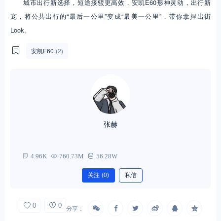
城市出行新选择，短途接驳更高效，安凯E60形神灵动，出行新
宠，将公共出行的“最后一公里”变成“最美一公里”，带你拿捏出街
Look。
安凯E60
(2)
张赫
4.96K
760.73M
56.28W
关注
(0)
私信
0
0
分享：