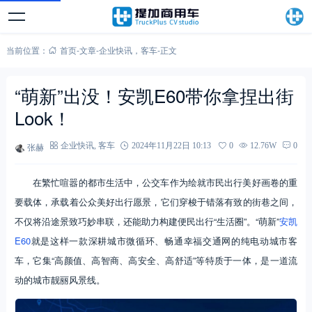
当前位置：
首页
-
文章
-
企业快讯
，
客车
-
正文
“萌新”出没！安凯E60带你拿捏出街
Look！
张赫
企业快讯
,
客车
2024年11月22日 10:13
0
12.76W
0
在繁忙喧嚣的都市生活中，公交车作为绘就市民出行美好画卷的重
要载体，承载着公众美好出行愿景，它们穿梭于错落有致的街巷之间，
不仅将沿途景致巧妙串联，还能助力构建便民出行“生活圈”。“萌新”
安凯
E60
就是这样一款深耕城市微循环、畅通幸福交通网的纯电动城市客
车，它集“高颜值、高智商、高安全、高舒适”等特质于一体，是一道流
动的城市靓丽风景线。