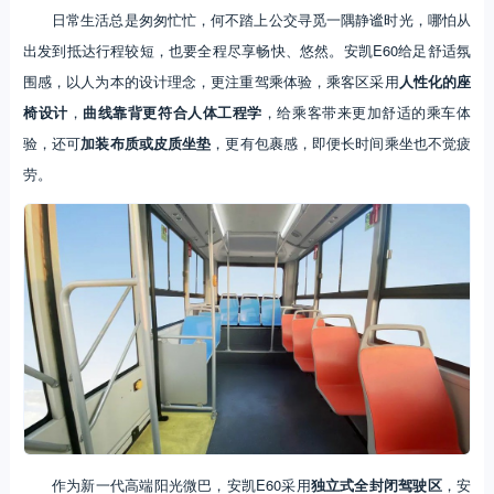
日常生活总是匆匆忙忙，何不踏上公交寻觅一隅静谧时光，哪怕从
出发到抵达行程较短，也要全程尽享畅快、悠然。安凯E60给足舒适氛
围感，以人为本的设计理念，更注重驾乘体验，乘客区采用
人性化的座
椅设计
，
曲线靠背更符合人体工程学
，给乘客带来更加舒适的乘车体
验，还可
加装布质或皮质坐垫
，更有包裹感，即便长时间乘坐也不觉疲
劳。
作为新一代高端阳光微巴，安凯E60采用
独立式全封闭驾驶区
，安