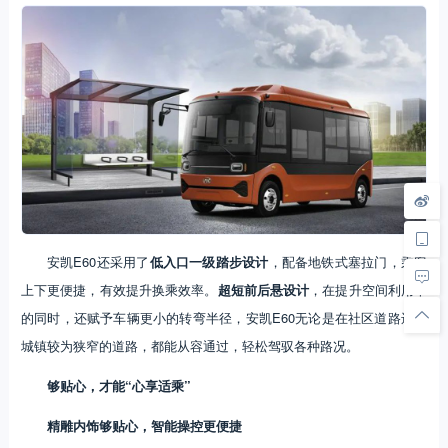
安凯E60还采用了
低入口一级踏步设计
，配备地铁式塞拉门，乘客
上下更便捷，有效提升换乘效率。
超短前后悬设计
，在提升空间利用率
的同时，还赋予车辆更小的转弯半径，安凯E60无论是在社区道路还是
城镇较为狭窄的道路，都能从容通过，轻松驾驭各种路况。
够贴心，才能“心享适乘”
精雕内饰够贴心，智能操控更便捷