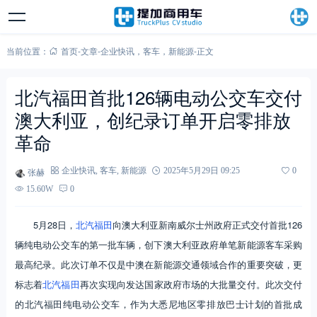
当前位置：
首页
-
文章
-
企业快讯
，
客车
，
新能源
-
正文
北汽福田首批126辆电动公交车交付
澳大利亚，创纪录订单开启零排放
革命
张赫
企业快讯
,
客车
,
新能源
2025年5月29日 09:25
0
15.60W
0
5月28日，
北汽福田
向澳大利亚新南威尔士州政府正式交付首批126
辆纯电动公交车的第一批车辆，创下澳大利亚政府单笔新能源客车采购
最高纪录。此次订单不仅是中澳在新能源交通领域合作的重要突破，更
标志着
北汽福田
再次实现向发达国家政府市场的大批量交付。此次交付
的北汽福田纯电动公交车，作为大悉尼地区零排放巴士计划的首批成