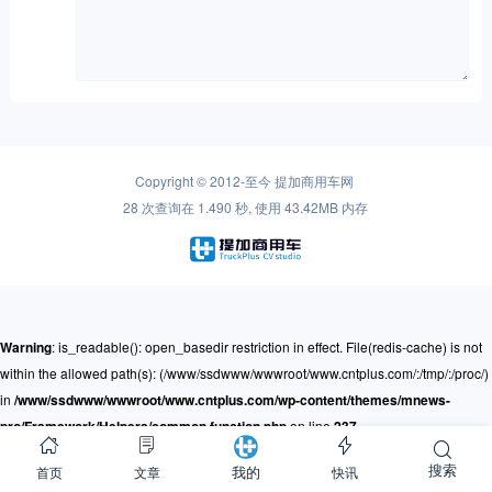
Copyright © 2012-至今
提加商用车网
28 次查询在 1.490 秒, 使用 43.42MB 内存
Warning
: is_readable(): open_basedir restriction in effect. File(redis-cache) is not
within the allowed path(s): (/www/ssdwww/wwwroot/www.cntplus.com/:/tmp/:/proc/)
in
/www/ssdwww/wwwroot/www.cntplus.com/wp-content/themes/mnews-
pro/Framework/Helpers/common.function.php
on line
237
搜索
首页
文章
快讯
我的