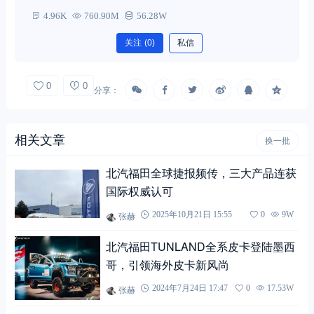
4.96K
760.90M
56.28W
关注
(0)
私信
0
0
分享：
相关文章
换一批
北汽福田全球捷报频传，三大产品连获
国际权威认可
张赫
2025年10月21日 15:55
0
9W
北汽福田TUNLAND全系皮卡登陆墨西
哥，引领海外皮卡新风尚
张赫
2024年7月24日 17:47
0
17.53W