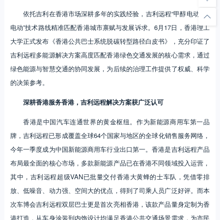
依托吉利在香港市场深耕多年的实践经验，吉利远程“甲醇电动+纯
电动”技术路线精准匹配香港城市禀赋与发展诉求。6月17日，香港理工
大学正式发布《香港公共巴士系统脱碳转型路径白皮书》，充分印证了
吉利远程多能源解决方案高度匹配香港绿色交通发展的核心需求，通过
绿色能源与智慧交通的协同发展，为后续的治理工作提供了权威、科学
的决策参考。
深耕香港服务香港，吉利远程解决方案获广泛认可
香港是中国汽车连通世界的黄金枢纽。作为新能源商用车第一品
牌，吉利远程已形成覆盖全球64个国家与地区的全球化销售服务网络，
今年一季度成为中国新能源商用车行业出口第一。香港是吉利远程产品
布局最全面的核心市场，多款新能源产品已在香港不同领域投入运营，
其中，吉利远程超级VAN已批量交付香港大黄蜂的士车队，凭借零排
放、低噪音、动力强、空间大的优点，得到了司乘人员广泛好评。而本
次车博会吉利远程双层巴士更是首次亮相香港，该款产品量身定制为香
港打造，从车身涂装到内饰设计均满足香港公共交通场景需求，为市民