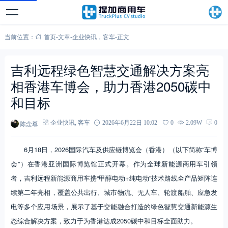
当前位置：
首页
-
文章
-
企业快讯
，
客车
-
正文
吉利远程绿色智慧交通解决方案亮
相香港车博会，助力香港2050碳中
和目标
陈念尊
企业快讯
,
客车
2026年6月22日 10:02
0
2.09W
0
6月18日，2026国际汽车及供应链博览会（香港）（以下简称“车博
会”）在香港亚洲国际博览馆正式开幕。作为全球新能源商用车引领
者，吉利远程新能源商用车携“甲醇电动+纯电动”技术路线全产品矩阵连
续第二年亮相，覆盖公共出行、城市物流、无人车、轮渡船舶、应急发
电等多个应用场景，展示了基于交能融合打造的绿色智慧交通新能源生
态综合解决方案，致力于为香港达成2050碳中和目标全面助力。