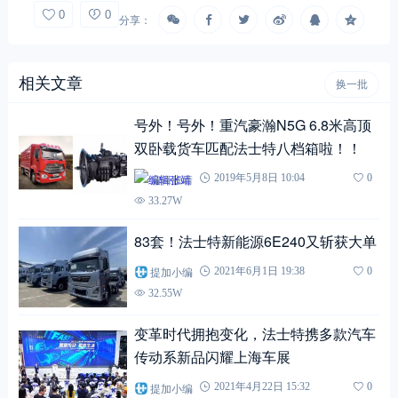
0
0
分享：
相关文章
换一批
号外！号外！重汽豪瀚N5G 6.8米高顶
双卧载货车匹配法士特八档箱啦！！
编辑张靖
2019年5月8日 10:04
0
33.27W
83套！法士特新能源6E240又斩获大单
提加小编
2021年6月1日 19:38
0
32.55W
变革时代拥抱变化，法士特携多款汽车
传动系新品闪耀上海车展
提加小编
2021年4月22日 15:32
0