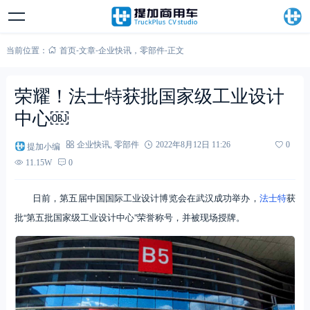
当前位置：
首页
-
文章
-
企业快讯
，
零部件
-
正文
荣耀！法士特获批国家级工业设计
中心￼
提加小编
企业快讯
,
零部件
2022年8月12日 11:26
0
11.15W
0
日前，第五届中国国际工业设计博览会在武汉成功举办，
法士特
获
批“第五批国家级工业设计中心”荣誉称号，并被现场授牌。