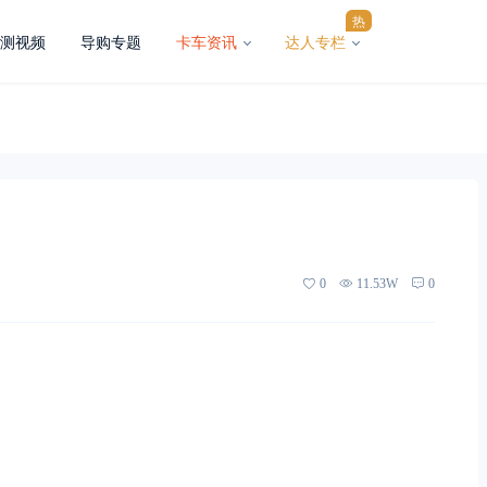
热
测视频
导购专题
卡车资讯
达人专栏
0
11.53W
0