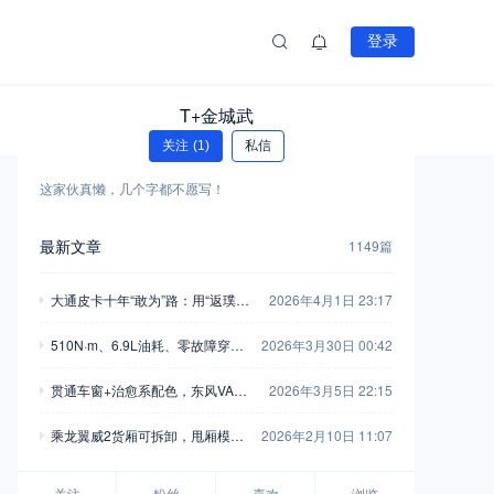
登录
T+金城武
关注
(1)
私信
这家伙真懒，几个字都不愿写！
最新文章
1149篇
大通皮卡十年“敢为”路：用“返璞归
2026年4月1日 23:17
真”打破行业惯例
510N·m、6.9L油耗、零故障穿
2026年3月30日 00:42
越：江铃大道让“去远方”不再焦虑
贯通车窗+治愈系配色，东风VAN
2026年3月5日 22:15
家族首款焕新车曝光
乘龙翼威2货厢可拆卸，甩厢模式
2026年2月10日 11:07
撬动更高运输效率
关注
粉丝
喜欢
浏览