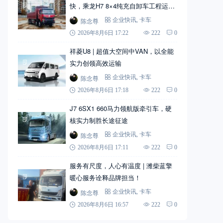
快，乘龙H7 8×4纯充自卸车工程运输
实力搭档
陈念尊
企业快讯
,
卡车
2026年8月6日 17:22
222
0
祥菱U8 | 超值大空间中VAN，以全能
实力创领高效运输
陈念尊
企业快讯
,
卡车
2026年8月6日 17:18
222
0
J7 6SX1 660马力领航版牵引车，硬
核实力制胜长途征途
陈念尊
企业快讯
,
卡车
2026年8月6日 17:11
222
0
服务有尺度，人心有温度 | 潍柴蓝擎
暖心服务诠释品牌担当！
陈念尊
企业快讯
,
卡车
2026年8月6日 16:57
222
0