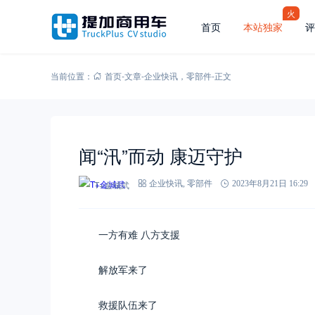
火
首页
本站独家
评
当前位置：
首页
-
文章
-
企业快讯
，
零部件
-
正文
闻“汛”而动 康迈守护
T+金城武
企业快讯
,
零部件
2023年8月21日 16:29
一方有难 八方支援
解放军来了
救援队伍来了