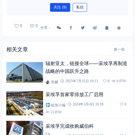
关注
(9)
私信
0
0
分享：
相关文章
换一批
辐射亚太，链接全球——采埃孚再制造
战略的中国跃升之路
张赫
2025年7月31日 10:13
0
9.07W
采埃孚首家零排放工厂启用
提加小编
2024年3月4日 10:18
0
13.05W
采埃孚完成收购威伯科