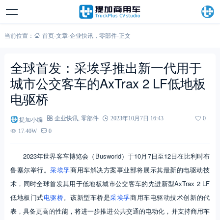
当前位置：
首页
-
文章
-
企业快讯
，
零部件
-
正文
全球首发：采埃孚推出新一代用于
城市公交客车的AxTrax 2 LF低地板
电驱桥
提加小编
企业快讯
,
零部件
2023年10月7日 16:43
0
17.40W
0
2023年世界客车博览会（Busworld）于10月7日至12日在比利时布
鲁塞尔举行。
采埃孚
商用车解决方案事业部将展示其最新的电驱动技
术，同时全球首发其用于低地板城市公交客车的先进新型AxTrax 2 LF
低地板门式
电驱桥
。该新型车桥是
采埃孚
商用车电驱动技术创新的代
表，具备更高的性能，将进一步推进公共交通的电动化，并支持商用车