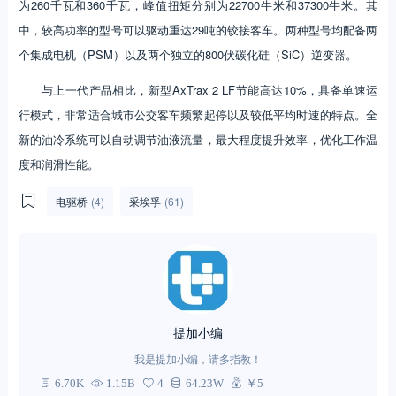
为260千瓦和360千瓦，峰值扭矩分别为22700牛米和37300牛米。其
中，较高功率的型号可以驱动重达29吨的铰接客车。两种型号均配备两
个集成电机（PSM）以及两个独立的800伏碳化硅（SiC）逆变器。
与上一代产品相比，新型AxTrax 2 LF节能高达10%，具备单速运
行模式，非常适合城市公交客车频繁起停以及较低平均时速的特点。全
新的油冷系统可以自动调节油液流量，最大程度提升效率，优化工作温
度和润滑性能。
电驱桥
(4)
采埃孚
(61)
提加小编
我是提加小编，请多指教！
6.70K
1.15B
4
64.23W
￥5