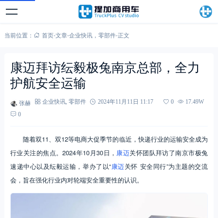
当前位置：
首页
-
文章
-
企业快讯
，
零部件
-
正文
康迈拜访纭毅极兔南京总部，全力
护航安全运输
张赫
企业快讯
,
零部件
2024年11月11日 11:17
0
17.49W
0
随着双11、双12等电商大促季节的临近，快递行业的运输安全成为
行业关注的焦点。2024年10月30日，
康迈
关怀团队拜访了南京市极兔
速递中心以及纭毅运输，举办了以“
康迈
关怀 安全同行”为主题的交流
会，旨在强化行业内对轮端安全重要性的认识。