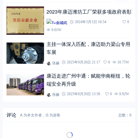
2023年康迈潍坊工厂荣获多项政府表彰
T+金城武
2024年3月1日 16:54
0
9.01W
主挂一体深入匹配，康迈助力梁山专用
车展
张赫
2025年9月26日 21:17
0
10.75W
康迈走进广州中通：赋能华南枢纽，轮
端安全再升级
张赫
2025年8月20日 13:58
0
9.92W
评论
A 为本文作者，G 为游客
总数：0