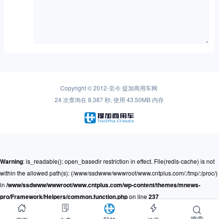
Copyright © 2012-至今
提加商用车网
24 次查询在 8.387 秒, 使用 43.50MB 内存
Warning
: is_readable(): open_basedir restriction in effect. File(redis-cache) is not
within the allowed path(s): (/www/ssdwww/wwwroot/www.cntplus.com/:/tmp/:/proc/)
in
/www/ssdwww/wwwroot/www.cntplus.com/wp-content/themes/mnews-
pro/Framework/Helpers/common.function.php
on line
237