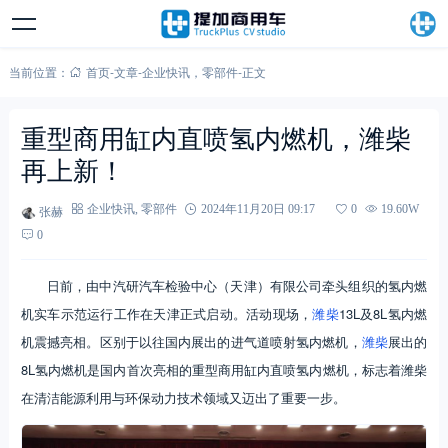
当前位置：
首页
-
文章
-
企业快讯
，
零部件
-
正文
重型商用缸内直喷氢内燃机，潍柴
再上新！
张赫
企业快讯
,
零部件
2024年11月20日 09:17
0
19.60W
0
日前，由中汽研汽车检验中心（天津）有限公司牵头组织的氢内燃
机实车示范运行工作在天津正式启动。活动现场，
潍柴
13L及8L氢内燃
机震撼亮相。区别于以往国内展出的进气道喷射氢内燃机，
潍柴
展出的
8L氢内燃机是国内首次亮相的重型商用缸内直喷氢内燃机，标志着潍柴
在清洁能源利用与环保动力技术领域又迈出了重要一步。