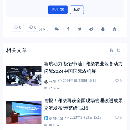
关注
(0)
私信
0
0
分享：
相关文章
换一批
新质动力 极智节油 | 潍柴农业装备动力
闪耀2024中国国际农机展
张赫
2024年10月28日 10:11
0
22.69W
喜报！潍柴再获全国现场管理改进成果
交流发布“示范级”成绩!
提加小编
2023年3月23日 15:13
0
10.10W