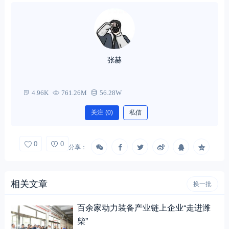
张赫
4.96K
761.26M
56.28W
关注
(0)
私信
0
0
分享：
相关文章
换一批
百余家动力装备产业链上企业“走进潍
柴”