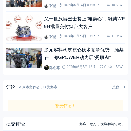
张赫
2025年8月14日 09:26
0
10.30W
又一批旅游巴士装上“潍柴心”，潍柴WP
9H批量交付烟台大客户
张赫
2024年7月23日 10:22
0
11.05W
多元燃料构筑核心技术竞争优势，潍柴
在上海GPOWER动力展“秀肌肉”
陈念尊
2026年6月5日 16:51
0
1.58W
评论
A 为本文作者，G 为游客
总数：0
暂无评论！
提交评论
游客，
您好，欢迎参与讨论。