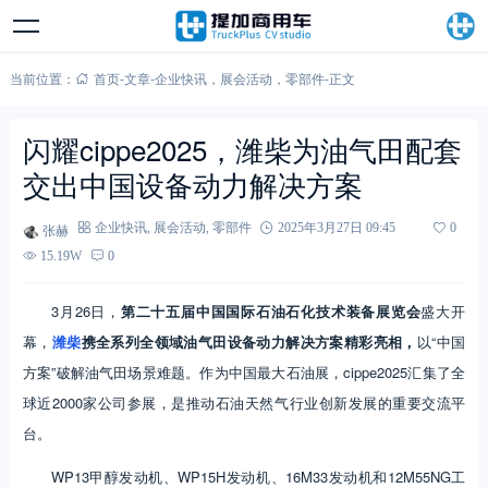
当前位置：
首页
-
文章
-
企业快讯
，
展会活动
，
零部件
-
正文
闪耀cippe2025，潍柴为油气田配套
交出中国设备动力解决方案
张赫
企业快讯
,
展会活动
,
零部件
2025年3月27日 09:45
0
15.19W
0
3月26日，
第二十五届中国国际石油石化技术装备展览会
盛大开
幕，
潍柴
携全系列全领域油气田设备动力解决方案精彩亮相，
以“中国
方案”破解油气田场景难题。作为中国最大石油展，cippe2025汇集了全
球近2000家公司参展，是推动石油天然气行业创新发展的重要交流平
台。
WP13甲醇发动机、WP15H发动机、16M33发动机和12M55NG工