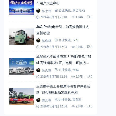
车用户大会举行
陈念尊
企业快讯
,
展会活动
2026年8月7日 21:18
1.04K
0
J6G Pro纯电牵引，为高效物流注入
全新动能
陈念尊
企业快讯
,
卡车
2026年8月7日 12:23
2.04K
0
城配司机不敢换电车？飞碟V5卡用75
0L高强钢车架+汇川电机，直接把信
心拉满
陈念尊
企业快讯
,
卡车
2026年8月7日 12:14
2.07K
0
玉柴携手徐工开展摩洛哥客户体验活
动 飞轮增程混动装载机亮相
陈念尊
企业快讯
,
零部件
2026年8月7日 12:04
2.07K
0