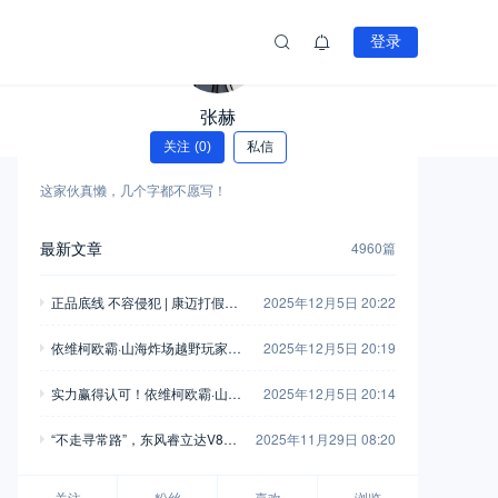
登录
张赫
关注
(0)
私信
这家伙真懒，几个字都不愿写！
最新文章
4960篇
正品底线 不容侵犯 | 康迈打假胜
2025年12月5日 20:22
诉，启动执行
依维柯欧霸·山海炸场越野玩家车
2025年12月5日 20:19
友会，这波操作堪称“王炸”！
实力赢得认可！依维柯欧霸·山海
2025年12月5日 20:14
荣获“年度四驱越野车”
“不走寻常路”，东风睿立达V8E
2025年11月29日 08:20
成为“最佳拍档”
关注
粉丝
喜欢
浏览