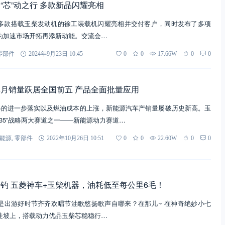
“芯”动之行 多款新品闪耀亮相
多款搭载玉柴发动机的徐工装载机闪耀亮相并交付客户，同时发布了多项
为加速市场开拓再添新动能。交流会…
零部件
2024年9月23日 10:45
0
0
17.66W
0
0
月销量跃居全国前五 产品全面批量应用
战略的进一步落实以及燃油成本的上涨，新能源汽车产销量屡破历史新高。玉
235”战略两大赛道之一——新能源动力赛道…
能源
,
零部件
2022年10月26日 10:51
0
0
22.60W
0
0
钓 五菱神车+玉柴机器，油耗低至每公里6毛！
是出游好时节齐齐欢唱节油歌悠扬歌声自哪来？在那儿~ 在神奇绝妙小七
陡坡上，搭载动力优品玉柴芯稳稳行…