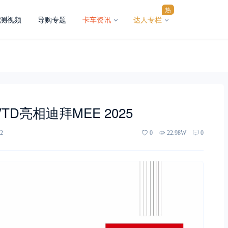
热
测视频
导购专题
卡车资讯
达人专栏
D亮相迪拜MEE 2025
2
0
22.98W
0