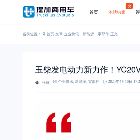
火
首页
本站独家
评
当前位置：
首页
-
文章
-
企业快讯
，
新能源
，
零部件
-
正文
玉柴发电动力新力作！YC20VT
张赫
企业快讯
,
新能源
,
零部件
2025年4月10日 17:3