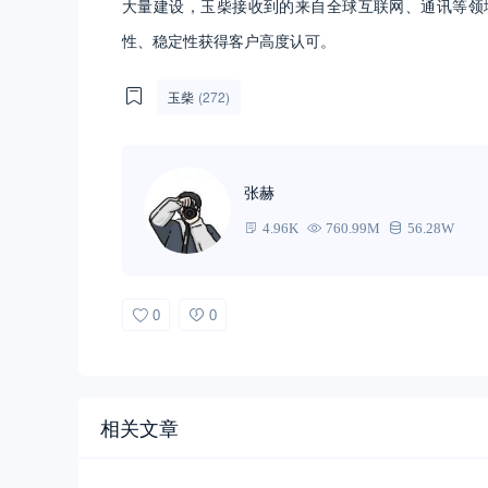
大量建设，玉柴接收到的来自全球互联网、通讯等领
性、稳定性获得客户高度认可。
玉柴
(272)
张赫
4.96K
760.99M
56.28W
0
0
相关文章