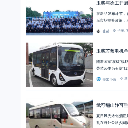
玉柴与徐工开启
在新品发布环节，
后市场提升政策，
张赫
卡车
,
玉柴芯蓝电机单
随着国家“双碳”
柴芯蓝作为玉柴“1
提加小编
新
武可翻山静可垂
夏日风光浓似酒正
孔在野外公路乡间