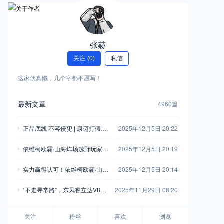
张赫
关注
(0)
私信
这家伙真懒，几个字都不愿写！
最新文章
4960篇
正品底线 不容侵犯 | 康迈打假胜
2025年12月5日 20:22
诉，启动执行
依维柯欧霸·山海炸场越野玩家车
2025年12月5日 20:19
友会，这波操作堪称“王炸”！
实力赢得认可！依维柯欧霸·山海
2025年12月5日 20:14
荣获“年度四驱越野车”
“不走寻常路”，东风睿立达V8E
2025年11月29日 08:20
成为“最佳拍档”
关注
粉丝
喜欢
浏览