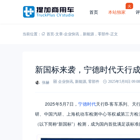
火
首页
本站独家
评
当前位置：
首页
-
文章
-
企业快讯
，
新能源
，
零部件
-
正文
新国标来袭，宁德时代天行
张赫
企业快讯
,
新能源
,
零部件
2025年5月8日 09:08
2025年5月7日，
宁德时代
天行B-客车系列、天
研、中国汽研、上海机动车检测中心等权威第三方检测机构
（以下简称“新国标”）检测，成为国内首批满足该标