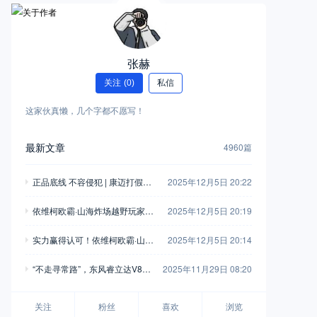
张赫
关注
(0)
私信
这家伙真懒，几个字都不愿写！
最新文章
4960篇
正品底线 不容侵犯 | 康迈打假胜
2025年12月5日 20:22
诉，启动执行
依维柯欧霸·山海炸场越野玩家车
2025年12月5日 20:19
友会，这波操作堪称“王炸”！
实力赢得认可！依维柯欧霸·山海
2025年12月5日 20:14
荣获“年度四驱越野车”
“不走寻常路”，东风睿立达V8E
2025年11月29日 08:20
成为“最佳拍档”
关注
粉丝
喜欢
浏览