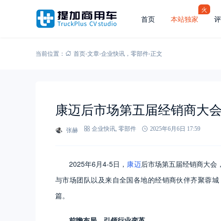
火
首页
本站独家
评
当前位置：
首页
-
文章
-
企业快讯
，
零部件
-
正文
康迈后市场第五届经销商大
张赫
企业快讯
,
零部件
2025年6月6日 17:59
2025年6月4-5日，
康迈
后市场第五届经销商大会
与市场团队以及来自全国各地的经销商伙伴齐聚蓉城
篇。
前瞻布局，引领行业变革