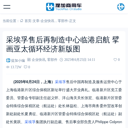
当前位置：
首页
-
文章
-
企业快讯
，
零部件
-
正文
采埃孚售后再制造中心临港启航 擘
画亚太循环经济新版图
提加小编
企业快讯
,
零部件
2025年6月25日 14:11
0
13.72W
0
(2025
年6月24日，上海）
采埃孚
售后中国再制造及服务运营中心于
上海临港新片区综合保税区新址举行盛大开业典礼。临港新片区党工委
委员、管委会专职副主任赵义怀、洋山海关关长张宏、临港新片区管委
会特殊综合保税区处（航运处）处长林益松、上海市商务委外贸改革创
新处副处长夏勇征、临港新片区管委会特殊综合保税区处（航运处）副
处长黄跃、
采埃孚
集团执行副总裁、售后事业部负责人Philippe Colpron