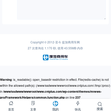
Copyright © 2012-至今
提加商用车网
27 次查询在 1.170 秒, 使用 43.55MB 内存
Warning
: is_readable(): open_basedir restriction in effect. File(redis-cache) is not
within the allowed path(s): (/www/ssdwww/wwwroot/www.cntplus.com/:/tmp/:/proc/)
in
/www/ssdwww/wwwroot/www.cntplus.com/wp-content/themes/mnews-
pro/Framework/Helpers/common.function.php
on line
237
搜索
首页
文章
快讯
我的