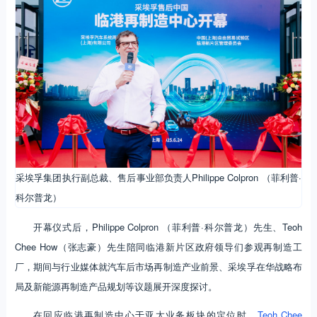
采埃孚集团执行副总裁、售后事业部负责人Philippe Colpron （菲利普·
科尔普龙）
开幕仪式后，Philippe Colpron （菲利普·科尔普龙）先生、Teoh
Chee How（张志豪）先生陪同临港新片区政府领导们参观再制造工
厂，期间与行业媒体就汽车后市场再制造产业前景、采埃孚在华战略布
局及新能源再制造产品规划等议题展开深度探讨。
在回应临港再制造中心于亚太业务板块的定位时，
Teoh Chee