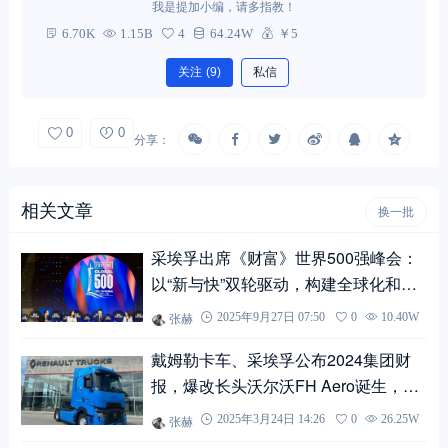
我是提加小编，请多指教！
6.70K
1.15B
4
64.24W
￥5
关注
(9)
私信
0
0
分享：
相关文章
换一批
采埃孚出席《财富》世界500强峰会：
以“新与快”双轮驱动，构建全球化和本
地化新格局
张赫
2025年9月27日 07:50
0
10.40W
戴姆勒卡车、采埃孚公布2024集团财
报，爆改长头沃尔沃FH Aero诞生，近
期欧美卡车行业大事盘点
张赫
2025年3月24日 14:26
0
26.25W