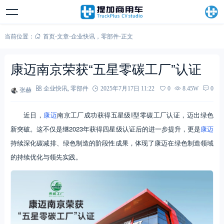
当前位置：
首页
-
文章
-
企业快讯
，
零部件
-
正文
康迈南京荣获“五星零碳工厂”认证
张赫
企业快讯
,
零部件
2025年7月17日 11:22
0
8.45W
0
近日，
康迈
南京工厂成功获得五星级I型零碳工厂认证，迈出绿色
新突破。这不仅是继2023年获得四星级认证后的进一步提升，更是
康迈
持续深化碳减排、绿色制造的阶段性成果，体现了康迈在绿色制造领域
的持续优化与领先实践。