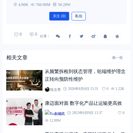
4.96K
760.90M
56.28W
关注
(0)
私信
0
0
分享：
相关文章
换一批
从频繁拆检到状态管理，轮端维护理念
正转向预防性维护
陈念尊
2026年8月6日 15:31
0
1.22K
康迈面对面 数字化产品让运输更高效
T+金城武
2023年6月9日 13:37
0
12.09W