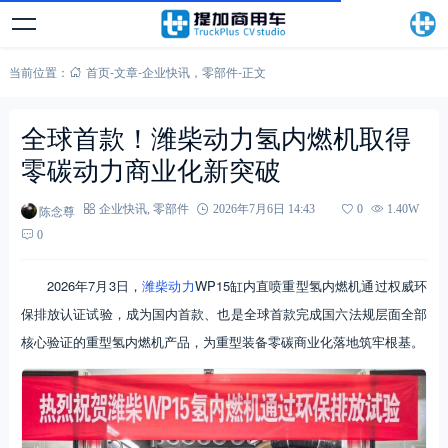
当前位置：
首页
-
文章
-
企业快讯
，
零部件
-
正文
全球首款！潍柴动力氢内燃机取得
零碳动力商业化新突破
陈念尊
企业快讯
,
零部件
2026年7月6日 14:43
0
1.40W
0
2026年7月3日，
潍柴动力
WP15缸内直喷重型氢内燃机通过权威环
保排放认证试验，成为国内首款、也是全球首款完成国六法规层面全部
核心验证的重型氢内燃机产品，为重型装备零碳商业化落地筑牢根基。