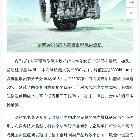
WP15缸内直喷重型氢内燃机综合性能位居全球同排量第一梯队。
发动机排量14.6L，本次测试最大功率600马力，峰值扭矩2800N・m；
该机型最高有效热效率达46.8%，产品零部件与传统燃油机型通用率超
90%，延续了内燃机可靠耐用的优势，且对氢气纯度要求宽松，有效降
低终端使用成本，可广泛应用于干线重卡、矿山、港口、发电机组等多
种场景。
深耕氢能赛道多年，
潍柴动力
构建起完整的氢内燃机研发与产业体
系，布局多技术路线，打造全功率段产品矩阵，牵头承担行业首个氢内
燃机国家重点研发项目，创下全球同类产品热效率新高，联合中国重汽