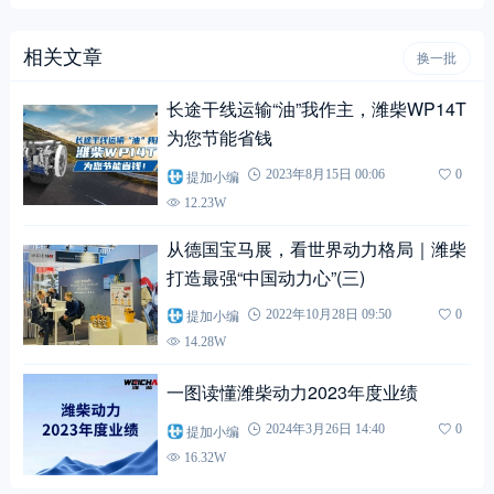
相关文章
换一批
长途干线运输“油”我作主，潍柴WP14T
为您节能省钱
提加小编
2023年8月15日 00:06
0
12.23W
从德国宝马展，看世界动力格局｜潍柴
打造最强“中国动力心”(三)
提加小编
2022年10月28日 09:50
0
14.28W
一图读懂潍柴动力2023年度业绩
提加小编
2024年3月26日 14:40
0
16.32W