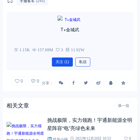
宇通客车
(245)
T+金城武
1.15K
157.69M
3
11.92W
关注
(1)
私信
0
0
分享：
相关文章
换一批
挑战极限，实力领跑！宇通新能源全明
星阵容“电”亮绿色未来
提加小编
2022年12月20日 10:53
0