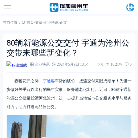
当前位置：
首页
-
文章
-
企业快讯
-
正文
80辆新能源公交交付 宇通为沧州公
交带来哪些新变化？
T+金城武
企业快讯
2024年5月9日 13:54
0
18.21W
0
春暖花开之际，
宇通客车
势如破竹，接连交付亮眼成绩单！为进一
步做好关乎百姓出行的民生实事，服务适老化出行。近日，80辆宇通新
能源公交批量投运河北沧州，进一步提升当地城市公交服务水平与服务
能力，助力打造高品质公交。