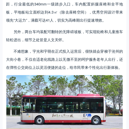
距，行业最低的340mm一级踏步入口，车内配置斜腿座椅和全平地
板，平地板站立面积达到4.3㎡（除去座椅空间），优秀空间设计带来
领先“大运力”，满载可达41人，切实为高峰期出行提速增效。
另外，两台车均装配可翻转的无障碍坡板，可实现轮椅和儿童推车
轻松进出，细节之处皆是人文关怀。
不难想象，宇光和宇萌在正式投入运营后，很快就会穿梭于沧州的
大街小巷，不仅在适老化线路上以无微不至的呵护服务老年人出行，还
在弹性公交岗位上以灵活便捷的走位，给市民带来个性化出行新体验。