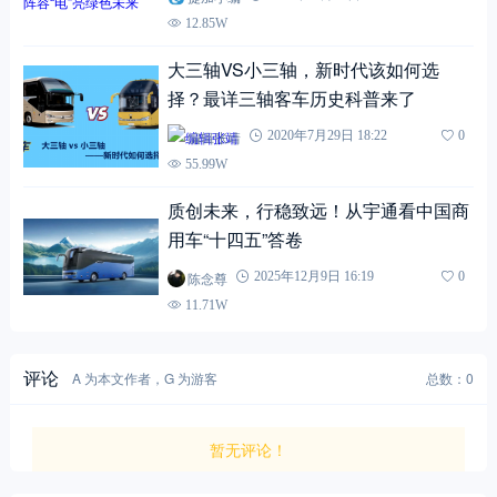
12.85W
大三轴VS小三轴，新时代该如何选
择？最详三轴客车历史科普来了
编辑张靖
2020年7月29日 18:22
0
55.99W
质创未来，行稳致远！从宇通看中国商
用车“十四五”答卷
陈念尊
2025年12月9日 16:19
0
11.71W
评论
A 为本文作者，G 为游客
总数：0
暂无评论！