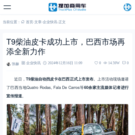
当前位置：
首页
-
文章
-
企业快讯
-
正文
T9柴油皮卡成功上市，巴西市场再
添全新力作
张赫
企业快讯
2024年12月16日 11:09
0
14.59W
0
近日，
T9柴油自动挡皮卡在巴西正式上市发布
。上市活动现场邀请
了巴西当地Quatro Rodas, Fala De Carros等
60余家主流媒体记者进行
宣传报道
。