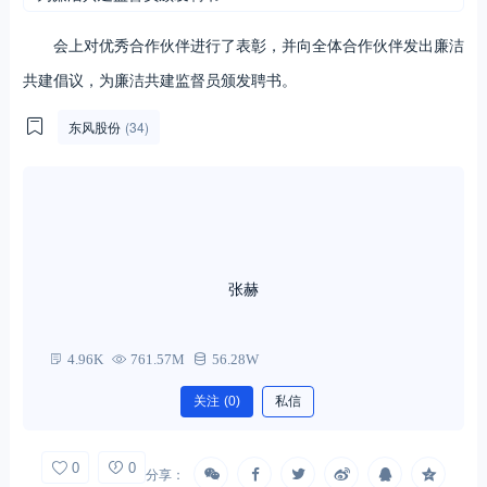
会上对优秀合作伙伴进行了表彰，并向全体合作伙伴发出廉洁
共建倡议，为廉洁共建监督员颁发聘书。
东风股份
(34)
张赫
4.96K
761.57M
56.28W
关注
(0)
私信
0
0
分享：