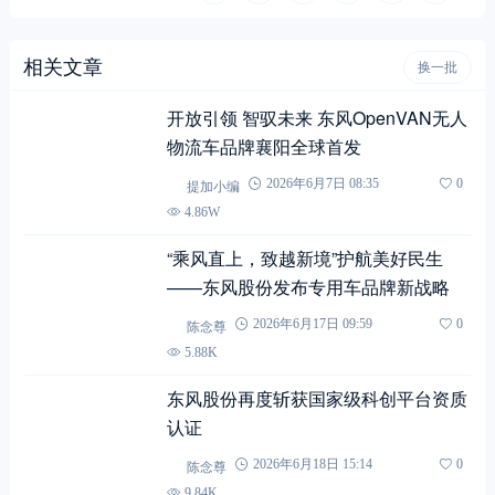
相关文章
换一批
开放引领 智驭未来 东风OpenVAN无人
物流车品牌襄阳全球首发
提加小编
2026年6月7日 08:35
0
4.86W
“乘风直上，致越新境”护航美好民生
——东风股份发布专用车品牌新战略
陈念尊
2026年6月17日 09:59
0
5.88K
东风股份再度斩获国家级科创平台资质
认证
陈念尊
2026年6月18日 15:14
0
9.84K