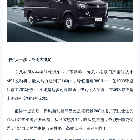
“快”人一步，空间大满足
东风御风V9+中轴物流车（以下简称：御风）搭载日产雷诺技术
M9T发动机，最大马力达到了143ps，峰值扭矩380N·m；在1000转速
即输出70%扭矩，不论是起步还是加速，快到令人惊喜，在城区亦或是
山路都可实现轻松驾驭。
值得一提的是，御风自动挡车型更是搭载超200万用户装机验证的
7DCT湿式双离合变速箱，从容零感换挡，响应更快捷，驾驶平顺更优
秀，“真”自动尽显卓越节油性能，高效低耗、稳定可靠！