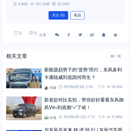
4.96K
761.25M
56.28W
关注
(0)
私信
0
0
分享：
相关文章
换一批
新能源趋势下的“逆势”而行，东风多利
卡康陆威到底因何而生？
张赫
2025年4月3日 17:01
0
24.56W
新老款对比实拍，带你好好看看东风御
风V9+到底都“+”了啥！
布嘎
2023年4月12日 17:52
0
21.66W
与东风共未来 稳·进 转·行 | 东风汽车股