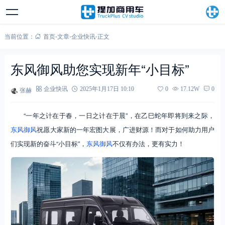
当前位置：
首页
-
文章
-
企业快讯
-
正文
东风御风助您实现新年“小目标”
张赫
企业快讯
2025年1月17日 10:10
0
17.12W
0
“一年之计在于春，一日之计在于晨”，在乙巳蛇年即将到来之际，
东风御风
祝愿大家新的一年宏图大展，广进财源！而对于如何助力用户
们实现新的奋斗“小目标”，
东风御风
不仅有办法，更有实力！