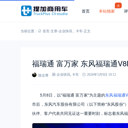
火
首页
本站独家
评
当前位置：
首页
-
文章
-
企业快讯
，
卡车
-
正文
福瑞通 富万家 东风福瑞通V
陈念尊
企业快讯
,
卡车
2026年5月9日 10:12
5月8日，以"福瑞通 富万家"为主题的
东风福瑞通V
市后，东风汽车股份有限公司（以下简称"东风股份"
伙伴、客户代表共同见证这一重要时刻，标志着东风福