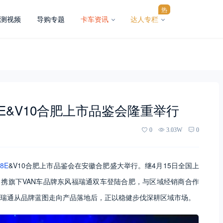
热
测视频
导购专题
卡车资讯
达人专栏
8E&V10合肥上市品鉴会隆重举行
0
3.03W
0
8E
&V10合肥上市品鉴会在安徽合肥盛大举行。继4月15日全国上
）携旗下VAN车品牌东风福瑞通双车登陆合肥，与区域经销商合作
瑞通从品牌蓝图走向产品落地后，正以稳健步伐深耕区域市场。