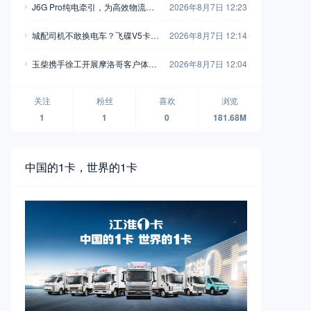
J6G Pro纯电牵引，为高效物流注
2026年8月7日 12:23
入全新动能
城配司机不敢换电车？飞碟V5卡用
2026年8月7日 12:14
750L高强钢车架+汇川电机，直接
玉柴携手徐工开展摩洛哥客户体验
2026年8月7日 12:04
把信心拉满
活动 飞轮增程混动装载机亮相
关注
粉丝
喜欢
浏览
1
1
0
181.68M
中国的1卡，世界的1卡