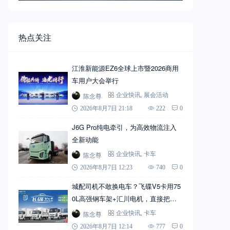
热点关注
江淮新能源EZ6全球上市暨2026商用
车用户大会举行
陈念尊
企业快讯
,
展会活动
2026年8月7日 21:18
222
0
J6G Pro纯电牵引，为高效物流注入
全新动能
陈念尊
企业快讯
,
卡车
2026年8月7日 12:23
740
0
城配司机不敢换电车？飞碟V5卡用75
0L高强钢车架+汇川电机，直接把信
心拉满
陈念尊
企业快讯
,
卡车
2026年8月7日 12:14
777
0