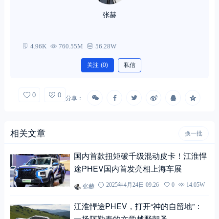
张赫
4.96K
760.55M
56.28W
关注
(0)
私信
0
0
分享：
相关文章
换一批
国内首款扭矩破千级混动皮卡！江淮悍
途PHEV国内首发亮相上海车展
张赫
2025年4月24日 09:26
0
14.05W
江淮悍途PHEV，打开“神的自留地”：
一场阿勒泰的文学越野朝圣