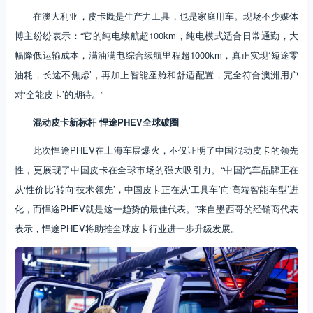
在澳大利亚，皮卡既是生产力工具，也是家庭用车。现场不少媒体
博主纷纷表示：“它的纯电续航超100km，纯电模式适合日常通勤，大
幅降低运输成本，满油满电综合续航里程超1000km，真正实现‘短途零
油耗，长途不焦虑’，再加上智能座舱和舒适配置，完全符合澳洲用户
对‘全能皮卡’的期待。”
混动皮卡新标杆 悍途PHEV全球破圈
此次悍途PHEV在上海车展爆火，不仅证明了中国混动皮卡的领先
性，更展现了中国皮卡在全球市场的强大吸引力。“中国汽车品牌正在
从‘性价比’转向‘技术领先’，中国皮卡正在从‘工具车’向‘高端智能车型’进
化，而悍途PHEV就是这一趋势的最佳代表。”来自墨西哥的经销商代表
表示，悍途PHEV将助推全球皮卡行业进一步升级发展。