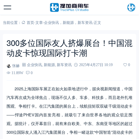
当前位置：
首页
-
文章
-
企业快讯
，
新能源
，
新车资讯
-
正文
300多位国际友人挤爆展台！中国混
动皮卡惊现国际打卡潮
张赫
企业快讯
,
新能源
,
新车资讯
2025年4月27日 10:19
0
11.89W
0
2025上海国际车展正在如火如荼地进行中，据央视新闻报道，中国
汽车再次成为全球焦点，现场不仅人多、车多、科技多，而且老外扎堆
围观、争相打卡。在江汽集团的展台上，续航扭矩双双破千级混动皮卡
——悍途PHEV国内首发亮相，就吸引了来自世界各地的观众驻足围
观。据统计，仅开幕首日，就有来自欧美、中东、东南亚等地区的超过
300位国际友人涌入江汽集团展台，争相一睹这款“中国智造”混动皮卡的