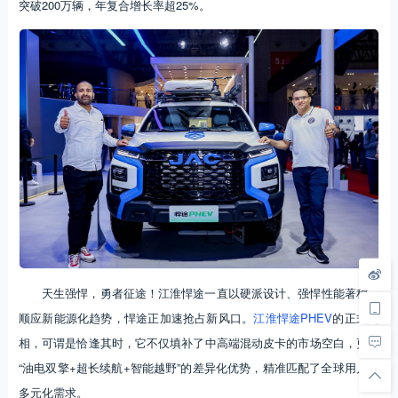
突破200万辆，年复合增长率超25%。
天生强悍，勇者征途！江淮悍途一直以硬派设计、强悍性能著称。
顺应新能源化趋势，悍途正加速抢占新风口。
江淮悍途PHEV
的正式亮
相，可谓是恰逢其时，它不仅填补了中高端混动皮卡的市场空白，更以
“油电双擎+超长续航+智能越野”的差异化优势，精准匹配了全球用户的
多元化需求。